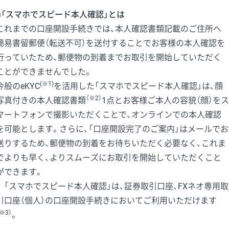
■「スマホでスピード本人確認」とは
これまでの口座開設手続きでは、本人確認書類記載のご住所へ
簡易書留郵便（転送不可）を送付することでお客様の本人確認を
行っていたため、郵便物の到着までお取引を開始していただく
ことができませんでした。
(※1)
今般のeKYC
を活用した「スマホでスピード本人確認」は、顔
（※2）
写真付きの本人確認書類
1点とお客様ご本人の容貌（顔）をス
マートフォンで撮影いただくことで、オンラインでの本人確認
を可能とします。さらに、「口座開設完了のご案内」はメールでお
送りするため、郵便物の到着をお待ちいただく必要なく、これま
でよりも早く、よりスムーズにお取引を開始していただくこと
ができます。
「スマホでスピード本人確認」は、証券取引口座、FXネオ専用取
引口座（個人）の口座開設手続きにおいてご利用いただけます
※3）
。