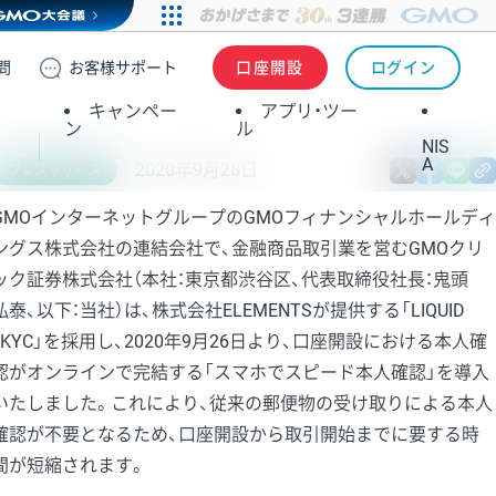
問
お客様
サポート
口座開設
ログイン
キャンペー
アプリ・ツー
ン
ル
NIS
A
2020年9月28日
X
fa
プレスリリース
GMOインターネットグループのGMOフィナンシャルホールディ
ングス株式会社の連結会社で、金融商品取引業を営むGMOクリ
ック証券株式会社（本社：東京都渋谷区、代表取締役社長：鬼頭
弘泰、以下：当社）は、株式会社ELEMENTSが提供する「LIQUID
eKYC」を採用し、2020年9月26日より、口座開設における本人確
認がオンラインで完結する「スマホでスピード本人確認」を導入
いたしました。これにより、従来の郵便物の受け取りによる本人
確認が不要となるため、口座開設から取引開始までに要する時
間が短縮されます。