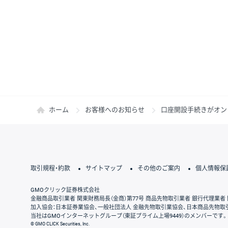
ホーム
お客様へのお知らせ
口座開設手続きがオン
取引規程・約款
サイトマップ
その他のご案内
個人情報保
GMOクリック証券株式会社
金融商品取引業者 関東財務局長（金商）第77号 商品先物取引業者 銀行代理業者 
加入協会：日本証券業協会、一般社団法人 金融先物取引業協会、日本商品先物取
当社はGMOインターネットグループ（東証プライム上場9449）のメンバーです。
© GMO CLICK Securities, Inc.