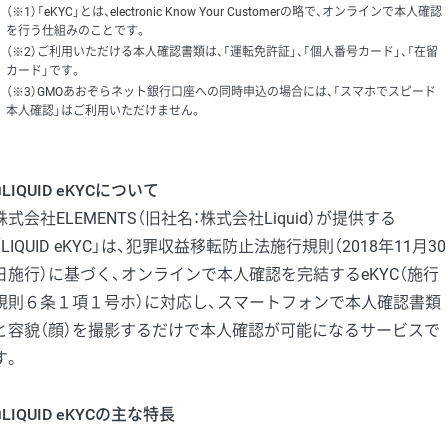
（※1）「eKYC」とは、electronic Know Your Customerの略で、オンラインで本人確認
を行う仕組みのことです。
（※2）ご利用いただける本人確認書類は、「運転免許証」、「個人番号カード」、「在留
カード」です。
（※3）GMOあおぞらネット銀行口座への同時申込の場合には、「スマホでスピード
本人確認」はご利用いただけません。
■LIQUID eKYCについて
株式会社ELEMENTS（旧社名：株式会社Liquid）が提供する
「LIQUID eKYC」は、犯罪収益移転防止法施行規則（2018年11月30
日施行）に基づく、オンラインで本人確認を完結するeKYC（施行
規則６条１項１号ホ）に対応し、スマートフォンで本人確認書類
と容貌（顔）を撮影するだけで本人確認が可能になるサービスで
す。
■LIQUID eKYCの主な特長