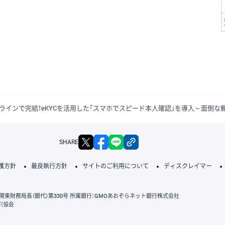
ラインで完結！eKYCを活用した「スマホでスピード本人確認」を導入～面倒
X
facebook
LINE
リンクをコピー
SHARE
護方針
最良執行方針
サイトのご利用について
ディスクレイマー
関東財務局長（銀代）第330号 所属銀行：GMOあおぞらネット銀行株式会社
引協会