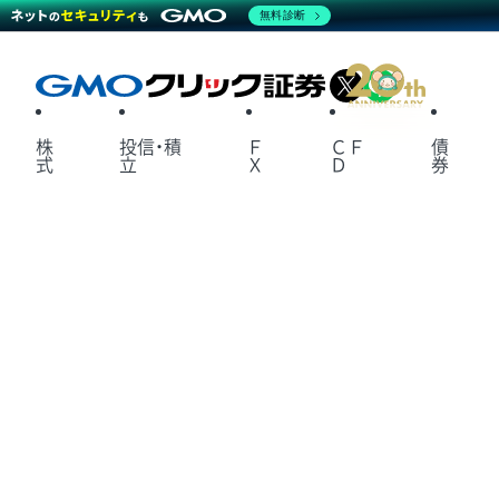
無料診断
X
LINE
株
投信・積
Ｆ
ＣＦ
債
式
立
Ｘ
Ｄ
券