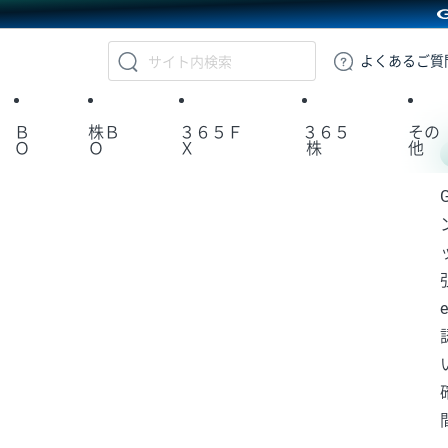
GMOクリック証券
よくある
ご質
Ｂ
株Ｂ
３６５Ｆ
３６５
その
Ｏ
Ｏ
Ｘ
株
他