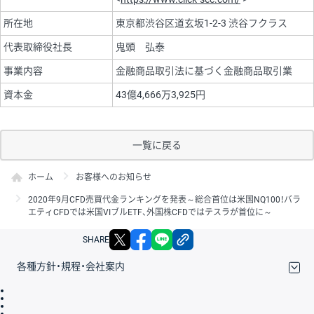
所在地
東京都渋谷区道玄坂1-2-3 渋谷フクラス
代表取締役社長
鬼頭 弘泰
事業内容
金融商品取引法に基づく金融商品取引業
資本金
43億4,666万3,925円
一覧に戻る
ホーム
お客様へのお知らせ
2020年9月CFD売買代金ランキングを発表～総合首位は米国NQ100！バラ
エティCFDでは米国VIブルETF、外国株CFDではテスラが首位に～
X
facebook
LINE
リンクをコピー
SHARE
各種方針・規程・会社案内
取引規程・約款
サイトマップ
その他のご案内
個人情報保護方針