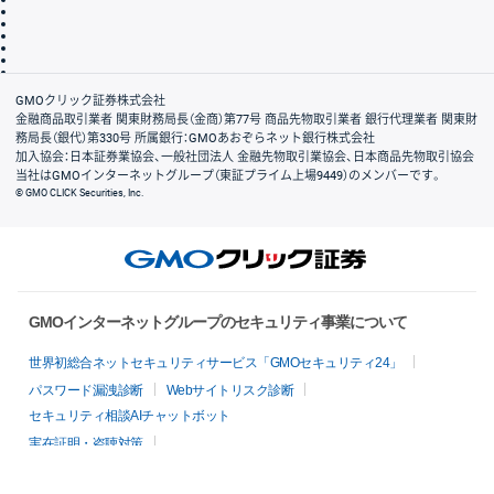
最良執行方針
サイトのご利用について
ディスクレイマー
信託保全
リスク説明
会社案内
GMOクリック証券株式会社
金融商品取引業者 関東財務局長（金商）第77号 商品先物取引業者 銀行代理業者 関東財
務局長（銀代）第330号 所属銀行：GMOあおぞらネット銀行株式会社
加入協会：日本証券業協会、一般社団法人 金融先物取引業協会、日本商品先物取引協会
当社はGMOインターネットグループ（東証プライム上場9449）のメンバーです。
© GMO CLICK Securities, Inc.
GMOインターネットグループのセキュリティ事業について
世界初総合ネットセキュリティサービス「GMOセキュリティ24」
パスワード漏洩診断
Webサイトリスク診断
セキュリティ相談AIチャットボット
実在証明・盗聴対策
サイバー攻撃対策（GMOサイバーセキュリティ byイエラエ）