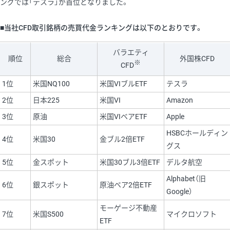
ングでは「テスラ」が首位となりました。
■当社CFD取引銘柄の売買代金ランキングは以下のとおりです。
バラエティ
順位
総合
外国株CFD
※
CFD
1位
米国NQ100
米国VIブルETF
テスラ
2位
日本225
米国VI
Amazon
3位
原油
米国VIベアETF
Apple
HSBCホールディン
4位
米国30
金ブル2倍ETF
グス
5位
金スポット
米国30ブル3倍ETF
デルタ航空
Alphabet（旧
6位
銀スポット
原油ベア2倍ETF
Google）
モーゲージ不動産
7位
米国S500
マイクロソフト
ETF