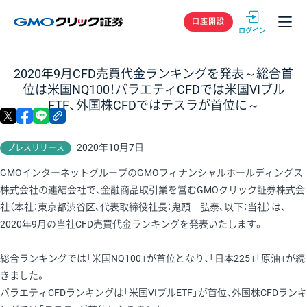
GMOクリック
口座開設
2020年9月CFD売買代金ランキングを発表～総合首
位は米国NQ100！バラエティCFDでは米国VIブル
ETF、外国株CFDではテスラが首位に～
X
facebook
LINE
リンクをコピー
2020年10月7日
プレスリリース
GMOインターネットグループのGMOフィナンシャルホールディングス
株式会社の連結会社で、金融商品取引業を営むGMOクリック証券株式会
社（本社：東京都渋谷区、代表取締役社長：鬼頭 弘泰、以下：当社）は、
2020年9月の当社CFD売買代金ランキングを発表いたします。
総合ランキングでは「米国NQ100」が首位となり、「日本225」「原油」が続
きました。
バラエティCFDランキングは「米国VIブルETF」が首位、外国株CFDランキ