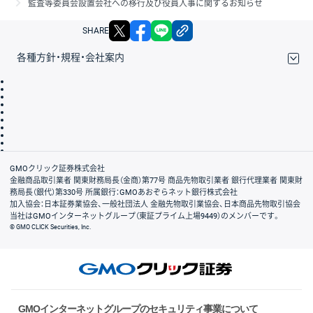
監査等委員会設置会社への移行及び役員人事に関するお知らせ
X
facebook
LINE
リンクをコピー
SHARE
各種方針・規程・会社案内
取引規程・約款
サイトマップ
その他のご案内
個人情報保護方針
最良執行方針
サイトのご利用について
ディスクレイマー
信託保全
リスク説明
会社案内
GMOクリック証券株式会社
金融商品取引業者 関東財務局長（金商）第77号 商品先物取引業者 銀行代理業者 関東財
務局長（銀代）第330号 所属銀行：GMOあおぞらネット銀行株式会社
加入協会：日本証券業協会、一般社団法人 金融先物取引業協会、日本商品先物取引協会
当社はGMOインターネットグループ（東証プライム上場9449）のメンバーです。
© GMO CLICK Securities, Inc.
GMOインターネットグループのセキュリティ事業について