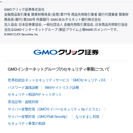
会社案内
GMOクリック証券株式会社
金融商品取引業者 関東財務局長（金商）第77号 商品先物取引業者 銀行代理業者 関東財
務局長（銀代）第330号 所属銀行：GMOあおぞらネット銀行株式会社
加入協会：日本証券業協会、一般社団法人 金融先物取引業協会、日本商品先物取引協会
当社はGMOインターネットグループ（東証プライム上場9449）のメンバーです。
© GMO CLICK Securities, Inc.
GMOインターネットグループのセキュリティ事業について
世界初総合ネットセキュリティサービス「GMOセキュリティ24」
パスワード漏洩診断
Webサイトリスク診断
セキュリティ相談AIチャットボット
実在証明・盗聴対策
サイバー攻撃対策（GMOサイバーセキュリティ byイエラエ）
サイバー攻撃対策（GMO Flatt Security）
なりすまし対策
セキュリティ事業の軌跡