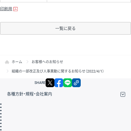
印刷用
一覧に戻る
ホーム
お客様へのお知らせ
組織の一部改正及び人事異動に関するお知らせ（2022/4/1）
X
facebook
LINE
リンクをコピー
SHARE
各種方針・規程・会社案内
取引規程・約款
サイトマップ
その他のご案内
個人情報保護方針
最良執行方針
サイトのご利用について
ディスクレイマー
信託保全
リスク説明