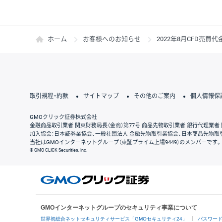
ホーム
お客様へのお知らせ
2022年8月CFD売
取引規程・約款
サイトマップ
その他のご案内
個人情報保
GMOクリック証券株式会社
金融商品取引業者 関東財務局長（金商）第77号 商品先物取引業者 銀行代理業者 
加入協会：日本証券業協会、一般社団法人 金融先物取引業協会、日本商品先物取
当社はGMOインターネットグループ（東証プライム上場9449）のメンバーです。
© GMO CLICK Securities, Inc.
GMOインターネットグループのセキュリティ事業について
世界初総合ネットセキュリティサービス「GMOセキュリティ24」
パスワー