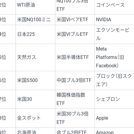
NQ100ブル3倍
2位
WTI原油
コインベース
ETF
3位
米国NQ100ミニ
米国VIベアETF
NVIDIA
エクソンモービ
4位
日本225
米国VIブルETF
ル
Meta
5位
天然ガス
米国半導体ETF
Platforms（旧
Facebook）
ブロック（旧スク
6位
米国S500
中国ブル3倍ETF
エア）
韓国株価指数
7位
米国30
シェブロン
ETF
米国30ブル3倍
8位
金スポット
Apple
ETF
9位
北海原油
金ブル2倍ETF
Amazon