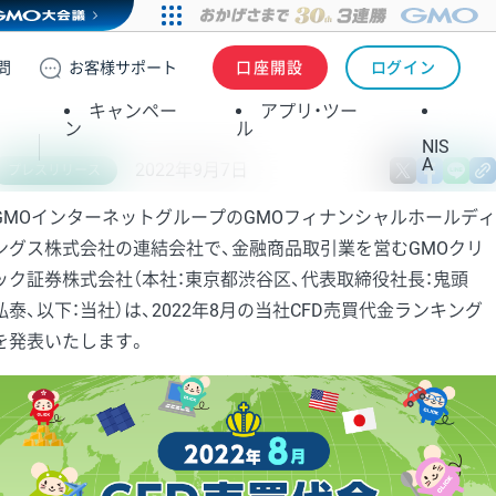
問
お客様
サポート
口座開設
ログイン
キャンペー
アプリ・ツー
ン
ル
NIS
A
2022年9月7日
X
fa
プレスリリース
GMOインターネットグループのGMOフィナンシャルホールディ
ングス株式会社の連結会社で、金融商品取引業を営むGMOクリ
ック証券株式会社（本社：東京都渋谷区、代表取締役社長：鬼頭
弘泰、以下：当社）は、2022年8月の当社CFD売買代金ランキング
を発表いたします。