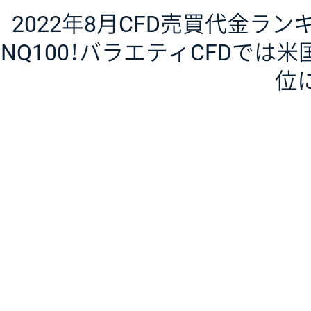
2022年8月CFD売買代金ラ
NQ100！バラエティCFDでは米
位