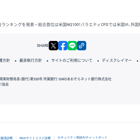
買代金ランキングを発表～総合首位は米国NQ100！バラエティCFDでは米国VI、外
X
facebook
LINE
リンクをコピー
SHARE
護方針
最良執行方針
サイトのご利用について
ディスクレイマー
関東財務局長（銀代）第330号 所属銀行：GMOあおぞらネット銀行株式会社
引協会
GMOクリック証券
セキュリティ相談AIチャットボット
ド漏洩診断
Webサイトリスク診断