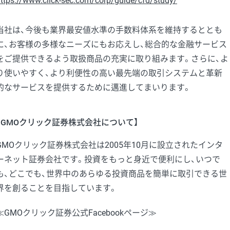
ttps://www.click-sec.com/corp/guide/cfd/study/
当社は、今後も業界最安値水準の手数料体系を維持するととも
に、お客様の多様なニーズにもお応えし、総合的な金融サービス
をご提供できるよう取扱商品の充実に取り組みます。さらに、よ
り使いやすく、より利便性の高い最先端の取引システムと革新
的なサービスを提供するために邁進してまいります。
【GMOクリック証券株式会社について】
GMOクリック証券株式会社は2005年10月に設立されたインタ
ーネット証券会社です。投資をもっと身近で便利にし、いつで
も、どこでも、世界中のあらゆる投資商品を簡単に取引できる世
界を創ることを目指しています。
≪GMOクリック証券公式Facebookページ≫