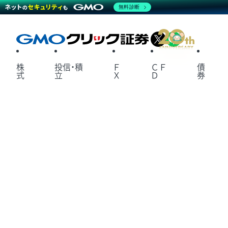
無料診断
X
LINE
株
投信・積
Ｆ
ＣＦ
債
式
立
Ｘ
Ｄ
券