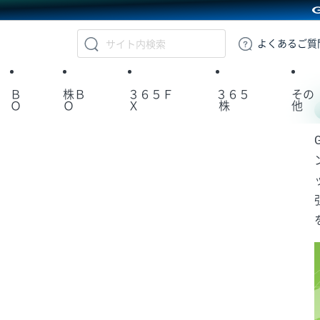
GMOクリック証券
よくある
ご質
Ｂ
株Ｂ
３６５Ｆ
３６５
その
Ｏ
Ｏ
Ｘ
株
他