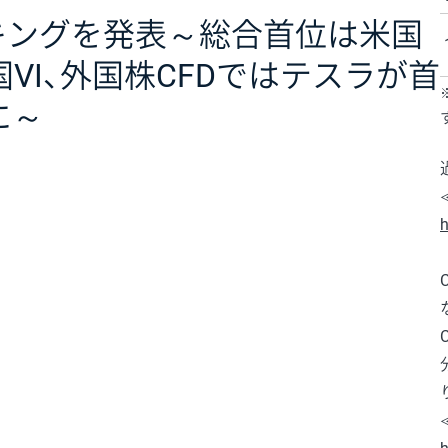
ンキングを発表～総合首位は米国
国VI、外国株CFDではテスラが首
に～
h