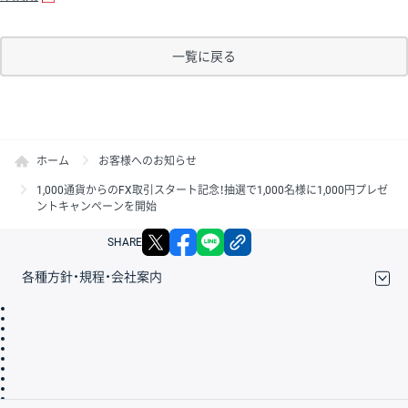
一覧に戻る
ホーム
お客様へのお知らせ
1,000通貨からのFX取引スタート記念！抽選で1,000名様に1,000円プレゼ
ントキャンペーンを開始
X
facebook
LINE
リンクをコピー
SHARE
各種方針・規程・会社案内
取引規程・約款
サイトマップ
その他のご案内
個人情報保護方針
最良執行方針
サイトのご利用について
ディスクレイマー
信託保全
リスク説明
会社案内