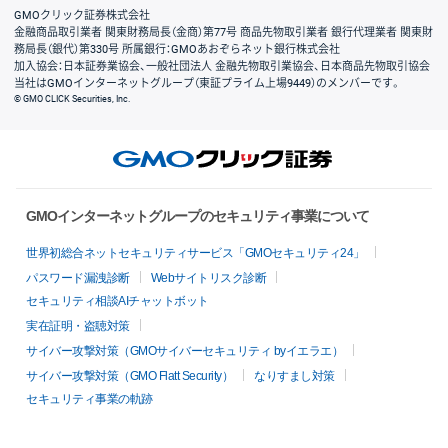
GMOクリック証券株式会社
金融商品取引業者 関東財務局長（金商）第77号 商品先物取引業者 銀行代理業者 関東財
務局長（銀代）第330号 所属銀行：GMOあおぞらネット銀行株式会社
加入協会：日本証券業協会、一般社団法人 金融先物取引業協会、日本商品先物取引協会
当社はGMOインターネットグループ（東証プライム上場9449）のメンバーです。
© GMO CLICK Securities, Inc.
GMOインターネットグループのセキュリティ事業について
世界初総合ネットセキュリティサービス「GMOセキュリティ24」
パスワード漏洩診断
Webサイトリスク診断
セキュリティ相談AIチャットボット
実在証明・盗聴対策
サイバー攻撃対策（GMOサイバーセキュリティ byイエラエ）
サイバー攻撃対策（GMO Flatt Security）
なりすまし対策
セキュリティ事業の軌跡