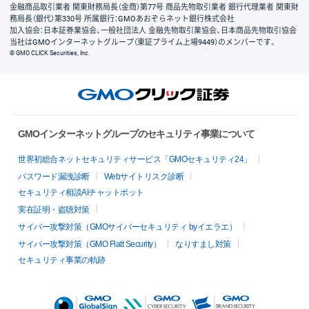
金融商品取引業者 関東財務局長（金商）第77号 商品先物取引業者 銀行代理業者 関東財
務局長（銀代）第330号 所属銀行：GMOあおぞらネット銀行株式会社
加入協会：日本証券業協会、一般社団法人 金融先物取引業協会、日本商品先物取引協会
当社はGMOインターネットグループ（東証プライム上場9449）のメンバーです。
© GMO CLICK Securities, Inc.
GMOインターネットグループのセキュリティ事業について
世界初総合ネットセキュリティサービス「GMOセキュリティ24」
パスワード漏洩診断
Webサイトリスク診断
セキュリティ相談AIチャットボット
実在証明・盗聴対策
サイバー攻撃対策（GMOサイバーセキュリティ byイエラエ）
サイバー攻撃対策（GMO Flatt Security）
なりすまし対策
セキュリティ事業の軌跡