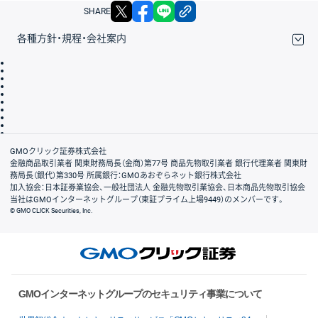
X
facebook
LINE
リンクをコピー
SHARE
各種方針・規程・会社案内
取引規程・約款
サイトマップ
その他のご案内
個人情報保護方針
最良執行方針
サイトのご利用について
ディスクレイマー
信託保全
リスク説明
会社案内
GMOクリック証券株式会社
金融商品取引業者 関東財務局長（金商）第77号 商品先物取引業者 銀行代理業者 関東財
務局長（銀代）第330号 所属銀行：GMOあおぞらネット銀行株式会社
加入協会：日本証券業協会、一般社団法人 金融先物取引業協会、日本商品先物取引協会
当社はGMOインターネットグループ（東証プライム上場9449）のメンバーです。
© GMO CLICK Securities, Inc.
GMOインターネットグループのセキュリティ事業について