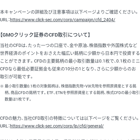
本キャンペーンの詳細及び注意事項は以下ページよりご確認ください。
URL：
https://www.click-sec.com/corp/campaign/cfd_2404/
【GMOクリック証券のCFD取引について】
当社のCFDは、たった一つの口座で、金や原油、株価指数や外国株式など
世界経済のポイントをおさえた幅広い銘柄に少額から日本円で投資する
ことができます。CFDの主要銘柄の最小取引数量は0.1枚で、0.1枚のミニ
CFDなら最低必要証拠金も従来の10分の1となり、さらに少額からのお
取引が可能です。
最小取引数量0.1枚の対象銘柄は、株価指数先物・VIX先物を参照原資産とする銘
柄、商品CFDの銘柄です。ETF、ETNを参照原資産とする銘柄、株式CFDの最小取引
数量は1枚です。
CFDの魅力、当社CFD取引の特徴については以下ページをご覧ください。
URL：
https://www.click-sec.com/corp/lp/cfd/general/