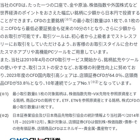
当社のCFDは、たった一つの口座で、金や原油、株価指数や外国株式など
世界経済のポイントをおさえた幅広い銘柄に少額から日本円で投資する
（※1）
ことができます。CFDの主要銘柄
の最小取引数量は0.1枚で、0.1枚の
ミニCFDなら最低必要証拠金も従来の10分の1となり、さらに少額から
のお取引が可能です。取引ツールは、初心者から上級者までストレスフ
リーにお取引をしていただけるよう、お客様のお取引スタイルに合わせ
たスマホアプリや高機能PCツールをご用意しています。
また、当社は2010年4月のCFD取引サービス開始から、銘柄拡充やツール
の使いやすさ、取引コストの安さなど、お客様の利便性向上に努めてお
り、2023年度のCFD国内取引高シェアは、店頭証券CFDが64.0％、店頭商
（※2）
品CFDが53.8％となり、10年連続でシェアNo.1
となっています。
(※1)
最小取引数量0.1枚の対象銘柄は、株価指数先物・VIX先物を参照原資産とす
る銘柄、商品CFDの銘柄です。ETF、ETNを参照原資産とする銘柄、株式CFDの
最小取引数量は1枚です。
(※2)
日本証券業協会及び日本商品先物取引協会の統計情報より当社調べ（2014年
1月～2023年12月）。集計対象は、店頭証券CFDは個別株・株価指数・債券・そ
の他有価証券、店頭商品CFDはエネルギー・貴金属・農産物です。