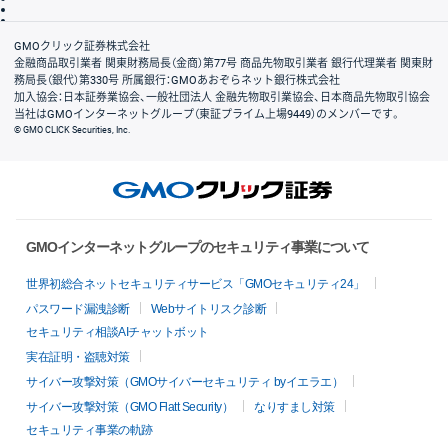
リスク説明
会社案内
GMOクリック証券株式会社
金融商品取引業者 関東財務局長（金商）第77号 商品先物取引業者 銀行代理業者 関東財
務局長（銀代）第330号 所属銀行：GMOあおぞらネット銀行株式会社
加入協会：日本証券業協会、一般社団法人 金融先物取引業協会、日本商品先物取引協会
当社はGMOインターネットグループ（東証プライム上場9449）のメンバーです。
© GMO CLICK Securities, Inc.
GMOインターネットグループのセキュリティ事業について
世界初総合ネットセキュリティサービス「GMOセキュリティ24」
パスワード漏洩診断
Webサイトリスク診断
セキュリティ相談AIチャットボット
実在証明・盗聴対策
サイバー攻撃対策（GMOサイバーセキュリティ byイエラエ）
サイバー攻撃対策（GMO Flatt Security）
なりすまし対策
セキュリティ事業の軌跡