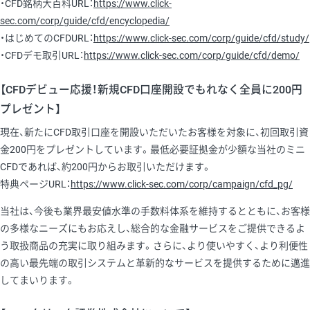
・CFD銘柄大百科URL：
https://www.click-
sec.com/corp/guide/cfd/encyclopedia/
・はじめてのCFDURL：
https://www.click-sec.com/corp/guide/cfd/study/
・CFDデモ取引URL：
https://www.click-sec.com/corp/guide/cfd/demo/
【CFDデビュー応援！新規CFD口座開設でもれなく全員に200円
プレゼント】
現在、新たにCFD取引口座を開設いただいたお客様を対象に、初回取引資
金200円をプレゼントしています。最低必要証拠金が少額な当社のミニ
CFDであれば、約200円からお取引いただけます。
特典ページURL：
https://www.click-sec.com/corp/campaign/cfd_pg/
当社は、今後も業界最安値水準の手数料体系を維持するとともに、お客様
の多様なニーズにもお応えし、総合的な金融サービスをご提供できるよ
う取扱商品の充実に取り組みます。さらに、より使いやすく、より利便性
の高い最先端の取引システムと革新的なサービスを提供するために邁進
してまいります。