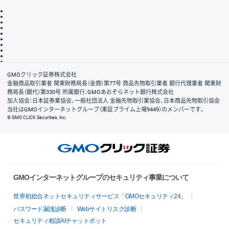
取引規程・約款
サイトマップ
その他のご案内
個人情報保護方針
最良執行方針
サイトのご利用について
ディスクレイマー
信託保全
リスク説明
会社案内
GMOクリック証券株式会社
金融商品取引業者 関東財務局長（金商）第77号 商品先物取引業者 銀行代理業者 関東財
務局長（銀代）第330号 所属銀行：GMOあおぞらネット銀行株式会社
加入協会：日本証券業協会、一般社団法人 金融先物取引業協会、日本商品先物取引協会
当社はGMOインターネットグループ（東証プライム上場9449）のメンバーです。
© GMO CLICK Securities, Inc.
GMOインターネットグループのセキュリティ事業について
世界初総合ネットセキュリティサービス「GMOセキュリティ24」
パスワード漏洩診断
Webサイトリスク診断
セキュリティ相談AIチャットボット