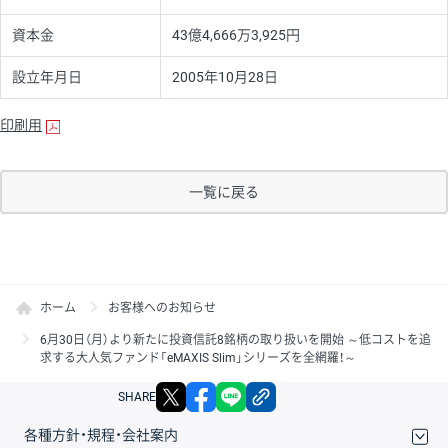
資本金
43億4,666万3,925円
設立年月日
2005年10月28日
印刷用
一覧に戻る
ホーム
お客様へのお知らせ
6月30日（月）より新たに投資信託8銘柄の取り扱いを開始 ～低コストを追
求する大人気ファンド「eMAXIS Slim」シリーズを全網羅！～
X
facebook
LINE
リンクをコピー
SHARE
各種方針・規程・会社案内