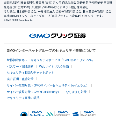
金融商品取引業者 関東財務局長（金商）第77号 商品先物取引業者 銀行代理業者 関東財
務局長（銀代）第330号 所属銀行：GMOあおぞらネット銀行株式会社
加入協会：日本証券業協会、一般社団法人 金融先物取引業協会、日本商品先物取引協会
当社はGMOインターネットグループ（東証プライム上場9449）のメンバーです。
© GMO CLICK Securities, Inc.
GMOインターネットグループのセキュリティ事業について
世界初総合ネットセキュリティサービス「GMOセキュリティ24」
パスワード漏洩診断
Webサイトリスク診断
セキュリティ相談AIチャットボット
実在証明・盗聴対策
サイバー攻撃対策（GMOサイバーセキュリティ byイエラエ）
サイバー攻撃対策（GMO Flatt Security）
なりすまし対策
セキュリティ事業の軌跡