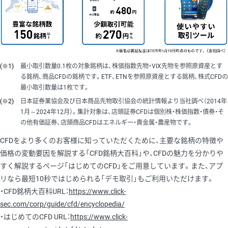
(※1)
最小取引数量0.1枚の対象銘柄は、株価指数先物・VIX先物を参照原資産とす
る銘柄、商品CFDの銘柄です。ETF、ETNを参照原資産とする銘柄、株式CFDの
最小取引数量は1枚です。
(※2)
日本証券業協会及び日本商品先物取引協会の統計情報より当社調べ（2014年
1月～2024年12月）。集計対象は、店頭証券CFDは個別株・株価指数・債券・そ
の他有価証券、店頭商品CFDはエネルギー・貴金属・農産物です。
CFDをより多くのお客様に知っていただくために、主要な銘柄の特徴や
価格の変動要因を解説する「CFD銘柄大百科」や、CFDの魅力を分かりや
すく解説するページ「はじめてのCFD」をご用意しています。また、アプ
リなら最短10秒ではじめられる「デモ取引」もご利用いただけます。
・CFD銘柄大百科URL：
https://www.click-
sec.com/corp/guide/cfd/encyclopedia/
・はじめてのCFD URL：
https://www.click-