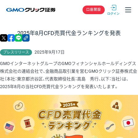
GMOクリック
口座開設
2025年8月CFD売買代金ランキングを発表
X
facebook
LINE
リンクをコピー
2025年9月17日
プレスリリース
GMOインターネットグループのGMOフィナンシャルホールディングス
株式会社の連結会社で、金融商品取引業を営むGMOクリック証券株式会
社（本社：東京都渋谷区、代表取締役社長：高島 秀行、以下：当社）は、
2025年8月の当社CFD売買代金ランキングを発表いたします。