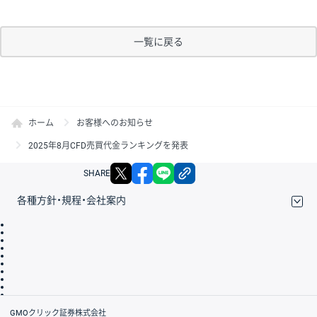
一覧に戻る
ホーム
お客様へのお知らせ
2025年8月CFD売買代金ランキングを発表
X
facebook
LINE
リンクをコピー
SHARE
各種方針・規程・会社案内
取引規程・約款
サイトマップ
その他のご案内
個人情報保護方針
最良執行方針
サイトのご利用について
ディスクレイマー
信託保全
リスク説明
会社案内
GMOクリック証券株式会社