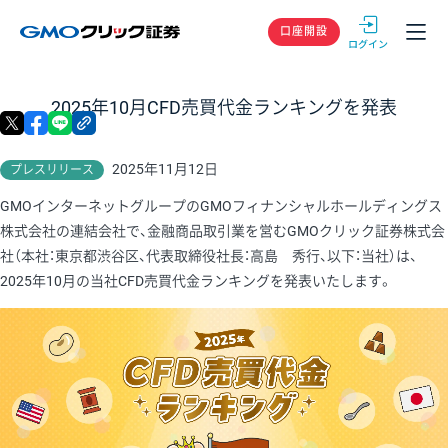
GMOクリック
口座開設
2025年10月CFD売買代金ランキングを発表
X
facebook
LINE
リンクをコピー
2025年11月12日
プレスリリース
GMOインターネットグループのGMOフィナンシャルホールディングス
株式会社の連結会社で、金融商品取引業を営むGMOクリック証券株式会
社（本社：東京都渋谷区、代表取締役社長：高島 秀行、以下：当社）は、
2025年10月の当社CFD売買代金ランキングを発表いたします。