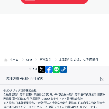
ホーム
CFD
デモ取引
本番取引との違い・ご利用条件
X
facebook
LINE
リンクをコピー
SHARE
各種方針・規程・会社案内
取引規程・約款
サイトマップ
その他のご案内
個人情報保護方針
最良執行方針
サイトのご利用について
ディスクレイマー
信託保全
リスク説明
会社案内
GMOクリック証券株式会社
金融商品取引業者 関東財務局長（金商）第77号 商品先物取引業者 銀行代理業者 関東財
務局長（銀代）第330号 所属銀行：GMOあおぞらネット銀行株式会社
加入協会：日本証券業協会、一般社団法人 金融先物取引業協会、日本商品先物取引協会
当社はGMOインターネットグループ（東証プライム上場9449）のメンバーです。