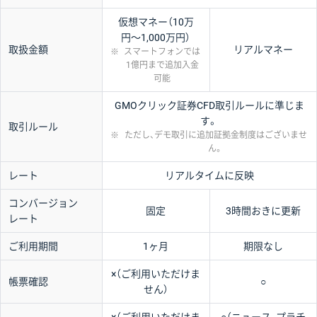
仮想マネー（10万
円〜1,000万円）
取扱金額
リアルマネー
※
スマートフォンでは
1億円まで追加入金
可能
GMOクリック証券CFD取引ルールに準じま
す。
取引ルール
※
ただし、デモ取引に追加証拠金制度はございませ
ん。
レート
リアルタイムに反映
コンバージョン
固定
3時間おきに更新
レート
ご利用期間
1ヶ月
期限なし
×（ご利用いただけま
帳票確認
○
せん）