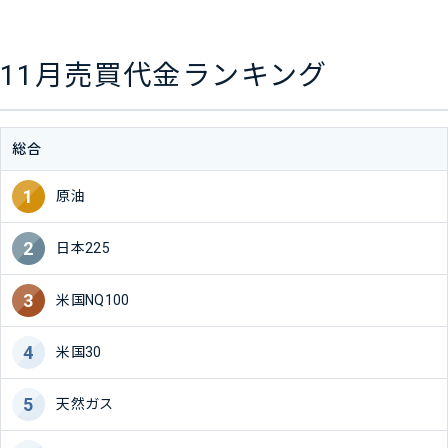
11月売買代金ランキング
総合
原油
日本225
米国NQ100
米国30
天然ガス