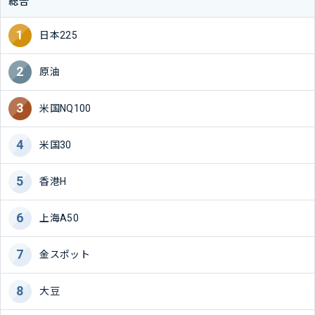
総合
日本225
原油
米国NQ100
米国30
香港H
上海A50
金スポット
大豆