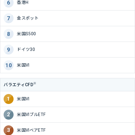
香港H
金スポット
米国S500
ドイツ30
米国VI
※
バラエティCFD
米国VI
米国VIブルETF
米国VIベアETF