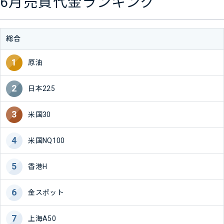
6月売買代金ランキング
総合
原油
日本225
米国30
米国NQ100
香港H
金スポット
上海A50