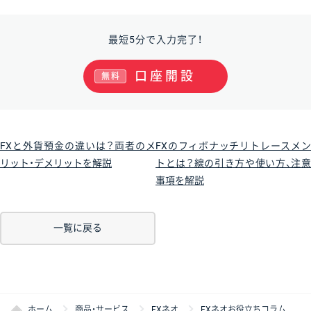
最短5分で入力完了！
口座開設
無料
FXと外貨預金の違いは？両者のメ
FXのフィボナッチリトレースメン
リット・デメリットを解説
トとは？線の引き方や使い方、注意
事項を解説
一覧に戻る
ホーム
商品・サービス
FXネオ
FXネオお役立ちコラム