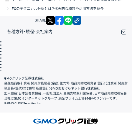
FXのテクニカル分析とは？代表的な種類や活用方法を紹介
X
facebook
LINE
リンクをコピー
SHARE
各種方針・規程・会社案内
取引規程・約款
サイトマップ
その他のご案内
個人情報保護方針
最良執行方針
サイトのご利用について
ディスクレイマー
信託保全
リスク説明
会社案内
GMOクリック証券株式会社
金融商品取引業者 関東財務局長（金商）第77号 商品先物取引業者 銀行代理業者 関東財
務局長（銀代）第330号 所属銀行：GMOあおぞらネット銀行株式会社
加入協会：日本証券業協会、一般社団法人 金融先物取引業協会、日本商品先物取引協会
当社はGMOインターネットグループ（東証プライム上場9449）のメンバーです。
© GMO CLICK Securities, Inc.