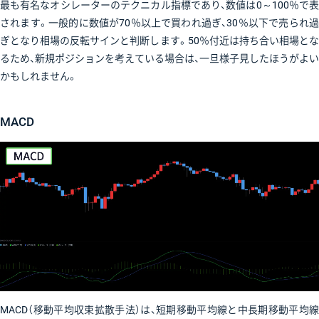
最も有名なオシレーターのテクニカル指標であり、数値は0～100％で表
されます。一般的に数値が70％以上で買われ過ぎ、30％以下で売られ過
ぎとなり相場の反転サインと判断します。50％付近は持ち合い相場とな
るため、新規ポジションを考えている場合は、一旦様子見したほうがよい
かもしれません。
MACD
MACD（移動平均収束拡散手法）は、短期移動平均線と中長期移動平均線