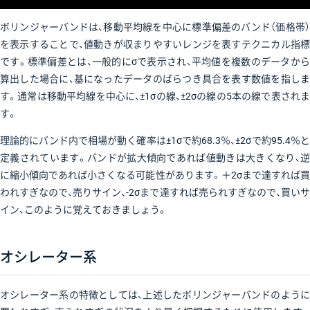
ボリンジャーバンドは、移動平均線を中心に標準偏差のバンド（価格帯）
を表示することで、値動きが収まりやすいレンジを表すテクニカル指標
です。標準偏差とは、一般的にσで表示され、平均値を複数のデータから
算出した場合に、基になったデータのばらつき具合を表す数値を指しま
す。通常は移動平均線を中心に、±1σの線、±2σの線の5本の線で表されま
す。
理論的にバンド内で相場が動く確率は±1σで約68.3％、±2σで約95.4％と
定義されています。バンドが拡大傾向であれば値動きは大きくなり、逆
に縮小傾向であれば小さくなる可能性があります。＋2σまで達すれば買
われすぎなので、売りサイン、-2σまで達すれば売られすぎなので、買いサ
イン、このように覚えておきましょう。
オシレーター系
オシレーター系の特徴としては、上述したボリンジャーバンドのように