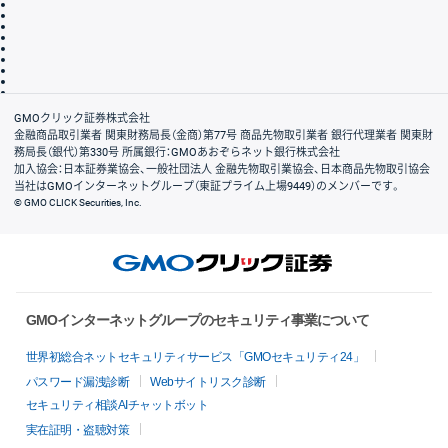
サイトマップ
その他のご案内
個人情報保護方針
最良執行方針
サイトのご利用について
ディスクレイマー
信託保全
リスク説明
会社案内
GMOクリック証券株式会社
金融商品取引業者 関東財務局長（金商）第77号 商品先物取引業者 銀行代理業者 関東財
務局長（銀代）第330号 所属銀行：GMOあおぞらネット銀行株式会社
加入協会：日本証券業協会、一般社団法人 金融先物取引業協会、日本商品先物取引協会
当社はGMOインターネットグループ（東証プライム上場9449）のメンバーです。
© GMO CLICK Securities, Inc.
GMOインターネットグループのセキュリティ事業について
世界初総合ネットセキュリティサービス「GMOセキュリティ24」
パスワード漏洩診断
Webサイトリスク診断
セキュリティ相談AIチャットボット
実在証明・盗聴対策