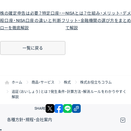
株の確定申告は必要？特定口座・一
NISAとは？仕組み・メリット・デメ
般口座・NISA口座の違いと判断フ
リット・金融機関の選び方をまとめ
ローを徹底解説
て解説
一覧に戻る
ホーム
商品・サービス
株式
株式お役立ちコラム
追証（おいしょう）とは？発生条件・計算方法・解消ルールをわかりやすく
解説
X
facebook
LINE
リンクをコピー
SHARE
各種方針・規程・会社案内
取引規程・約款