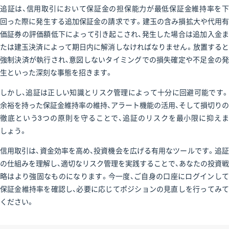
追証は、信用取引において保証金の担保能力が最低保証金維持率を下
回った際に発生する追加保証金の請求です。建玉の含み損拡大や代用有
価証券の評価額低下によって引き起こされ、発生した場合は追加入金ま
たは建玉決済によって期日内に解消しなければなりません。放置すると
強制決済が執行され、意図しないタイミングでの損失確定や不足金の発
生といった深刻な事態を招きます。
しかし、追証は正しい知識とリスク管理によって十分に回避可能です。
余裕を持った保証金維持率の維持、アラート機能の活用、そして損切りの
徹底という3つの原則を守ることで、追証のリスクを最小限に抑えま
しょう。
信用取引は、資金効率を高め、投資機会を広げる有用なツールです。追証
の仕組みを理解し、適切なリスク管理を実践することで、あなたの投資戦
略はより強固なものになります。今一度、ご自身の口座にログインして
保証金維持率を確認し、必要に応じてポジションの見直しを行ってみて
ください。