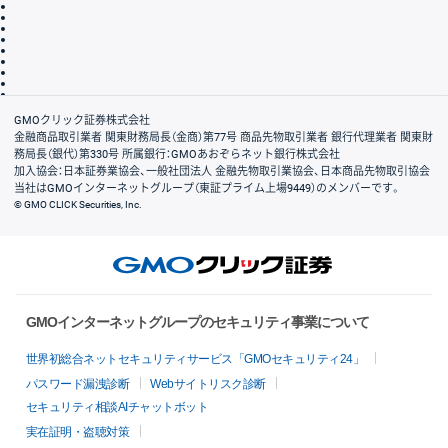
サイトマップ
その他のご案内
個人情報保護方針
最良執行方針
サイトのご利用について
ディスクレイマー
信託保全
リスク説明
会社案内
GMOクリック証券株式会社
金融商品取引業者 関東財務局長（金商）第77号 商品先物取引業者 銀行代理業者 関東財
務局長（銀代）第330号 所属銀行：GMOあおぞらネット銀行株式会社
加入協会：日本証券業協会、一般社団法人 金融先物取引業協会、日本商品先物取引協会
当社はGMOインターネットグループ（東証プライム上場9449）のメンバーです。
© GMO CLICK Securities, Inc.
GMOインターネットグループのセキュリティ事業について
世界初総合ネットセキュリティサービス「GMOセキュリティ24」
パスワード漏洩診断
Webサイトリスク診断
セキュリティ相談AIチャットボット
実在証明・盗聴対策