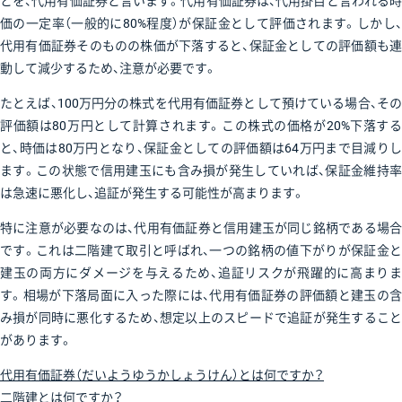
とを、代用有価証券と言います。代用有価証券は、代用掛目と言われる時
価の一定率（一般的に80%程度）が保証金として評価されます。しかし、
代用有価証券そのものの株価が下落すると、保証金としての評価額も連
動して減少するため、注意が必要です。
たとえば、100万円分の株式を代用有価証券として預けている場合、その
評価額は80万円として計算されます。この株式の価格が20%下落する
と、時価は80万円となり、保証金としての評価額は64万円まで目減りし
ます。この状態で信用建玉にも含み損が発生していれば、保証金維持率
は急速に悪化し、追証が発生する可能性が高まります。
特に注意が必要なのは、代用有価証券と信用建玉が同じ銘柄である場合
です。これは二階建て取引と呼ばれ、一つの銘柄の値下がりが保証金と
建玉の両方にダメージを与えるため、追証リスクが飛躍的に高まりま
す。相場が下落局面に入った際には、代用有価証券の評価額と建玉の含
み損が同時に悪化するため、想定以上のスピードで追証が発生すること
があります。
代用有価証券（だいようゆうかしょうけん）とは何ですか？
二階建とは何ですか？