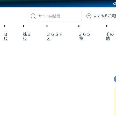
GMOクリック証券
よくある
ご質
Ｂ
株Ｂ
３６５Ｆ
３６５
その
Ｏ
Ｏ
Ｘ
株
他