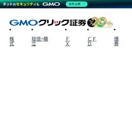
無料診断
X
LINE
株
投信・積
Ｆ
ＣＦ
債
式
立
Ｘ
Ｄ
券