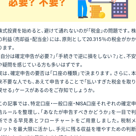
株式投資を始めると、避けて通れないのが「税金」の問題です。株
の利益（売却益・配当金）には、原則として20.315％の税金がかか
ります。
「自分は確定申告が必要？」「手続きで逆に損をしない？」と、不安
や疑問を感じている方も多いはずです。
実は、確定申告の要否は「口座の種類」で決まります。さらに、本
来不要な人でも、あえて申告することで「払いすぎた税金を取り
戻せる」ケースがあるのをご存知でしょうか。
この記事では、特定口座・一般口座・NISA口座それぞれの確定申
告ルールを整理し、「あなたが申告すべきかどうか」を一目で判
断できる早見表とフローチャートをご用意しました。税制メ
リットを最大限に活かし、手元に残る収益を増やすための判断