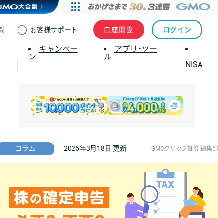
問
お客様
サポート
口座開設
ログイン
キャンペー
アプリ・ツー
ン
ル
NISA
コラム
2026年3月18日 更新
GMOクリック証券 編集部