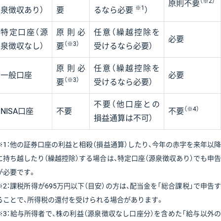
（※2）
原則不要
※1
泉徴収あり）
要
るなら必要
）
特定口座（源
原則必
任意（繰越控除を
必要
（※3）
泉徴収なし）
要
受けるなら必要）
原則必
任意（繰越控除を
一般口座
必要
（※3）
要
受けるなら必要）
不要（他口座との
（※4）
NISA口座
不要
不要
損益通算は不可）
※1：他の証券口座の利益と相殺（損益通算）したり、今年の赤字を来年以降
に持ち越したり（繰越控除）する場合は、特定口座（源泉徴収あり）でも申告
が必要です。
※2：課税所得が695万円以下（目安）の方は、配当金を「総合課税」で申告す
ることで、所得税の還付を受けられる場合があります。
※3：給与所得者で、株の利益（源泉徴収なし口座分）を含めた「給与以外の