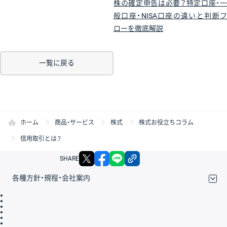
株の確定申告は必要？特定口座・一
般口座・NISA口座の違いと判断フ
ローを徹底解説
一覧に戻る
ホーム
商品・サービス
株式
株式お役立ちコラム
信用取引とは？
X
facebook
LINE
リンクをコピー
SHARE
各種方針・規程・会社案内
取引規程・約款
サイトマップ
その他のご案内
個人情報保護方針
最良執行方針
サイトのご利用について