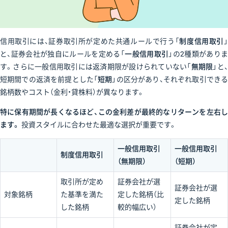
信用取引には、証券取引所が定めた共通ルールで行う「
制度信用取引
と、証券会社が独自にルールを定める「
一般信用取引
」の2種類がありま
す。さらに一般信用取引には返済期限が設けられていない「
無期限
」と、
短期間での返済を前提とした「
短期
」の区分があり、それぞれ取引できる
銘柄数やコスト（金利・貸株料）が異なります。
特に保有期間が長くなるほど、この金利差が最終的なリターンを左右し
ます。
投資スタイルに合わせた最適な選択が重要です。
一般信用取引
一般信用取引
制度信用取引
（無期限）
（短期）
取引所が定め
証券会社が選
証券会社が選
対象銘柄
た基準を満た
定した銘柄（比
定した銘柄
した銘柄
較的幅広い）
証券会社が定