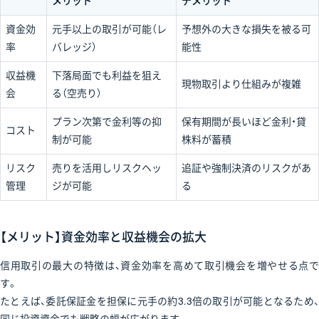
メリット
デメリット
資金効
元手以上の取引が可能（レ
予想外の大きな損失を被る可
率
バレッジ）
能性
収益機
下落局面でも利益を狙え
現物取引より仕組みが複雑
会
る（空売り）
プラン次第で金利等の抑
保有期間が長いほど金利・貸
コスト
制が可能
株料が蓄積
リスク
売りを活用しリスクヘッ
追証や強制決済のリスクがあ
管理
ジが可能
る
【メリット】資金効率と収益機会の拡大
信用取引の最大の特徴は、資金効率を高めて取引機会を増やせる点で
す。
たとえば、委託保証金を担保に元手の約3.3倍の取引が可能となるため、
同じ投資資金でも戦略の幅が広がります。