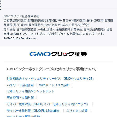
ディスクレイマー
信託保全
リスク説明
会社案内
GMOクリック証券株式会社
金融商品取引業者 関東財務局長（金商）第77号 商品先物取引業者 銀行代理業者 関東財
務局長（銀代）第330号 所属銀行：GMOあおぞらネット銀行株式会社
加入協会：日本証券業協会、一般社団法人 金融先物取引業協会、日本商品先物取引協会
当社はGMOインターネットグループ（東証プライム上場9449）のメンバーです。
© GMO CLICK Securities, Inc.
GMOインターネットグループのセキュリティ事業について
世界初総合ネットセキュリティサービス「GMOセキュリティ24」
パスワード漏洩診断
Webサイトリスク診断
セキュリティ相談AIチャットボット
実在証明・盗聴対策
サイバー攻撃対策（GMOサイバーセキュリティ byイエラエ）
サイバー攻撃対策（GMO Flatt Security）
なりすまし対策
セキュリティ事業の軌跡