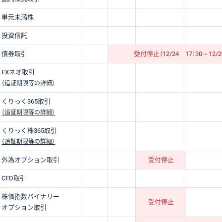
単元未満株
投資信託
債券取引
受付停止（12/24 17：30～12/2
FXネオ取引
（追証期限等の詳細）
くりっく365取引
（追証期限等の詳細）
くりっく株365取引
（追証期限等の詳細）
外為オプション
取引
受付停止
CFD取引
株価指数
バイナリー
受付停止
オプション
取引