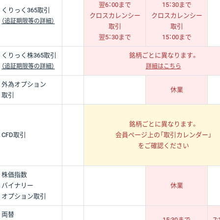
翌6：00まで
15：30まで
くりっく365取引
クロスカレンシー
クロスカレンシー
（追証期限等の詳細）
取引
取引
翌5：30まで
15：00まで
くりっく株365取引
銘柄ごとに異なります。
（追証期限等の詳細）
詳細はこちら
外為オプション
休業
取引
銘柄ごとに異なります。
CFD取引
会員ページ上の「取引カレンダー」
をご確認ください
株価指数
バイナリー
休業
オプション
取引
両替
15:30まで
7