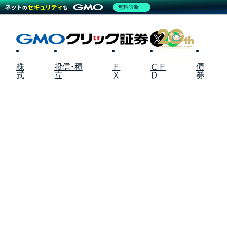
無料診断
X
LINE
株
投信・積
Ｆ
ＣＦ
債
式
立
Ｘ
Ｄ
券