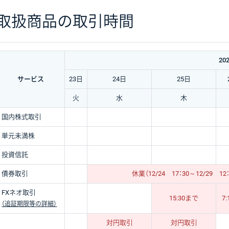
取扱商品の取引時間
20
サービス
23日
24日
25日
火
水
木
国内株式取引
単元未満株
投資信託
債券取引
休業（12/24 17：30～12/29 12
FXネオ取引
15:30まで
7
（追証期限等の詳細）
対円取引
対円取引