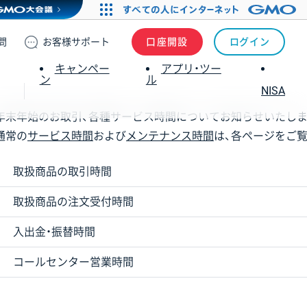
問
お客様
サポート
口座開設
ログイン
キャンペー
アプリ・ツー
ン
ル
NISA
年末年始のお取引、各種サービス時間についてお知らせいたしま
通常の
サービス時間
および
メンテナンス時間
は、各ページをご
取扱商品の取引時間
取扱商品の注文受付時間
入出金・振替時間
コールセンター営業時間