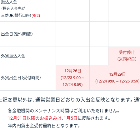
振込入金
（振込入金先が
三菱UFJ銀行口座
）
(※2)
出金日（受付時間）
受付停止
外貨振込入金
（米国祝日）
12月26日
12月29日
外貨出金日（受付時間）
(12/23 9:00～
(12/24 9:00～12/26 8:59)
12/24 8:59)
上記変更以外は、通常営業日どおりの入出金反映となります。
通
各金融機関のメンテナンス時間はご利用いただけません。
12月31日以降のお振込みは、1月5日
に反映されます。
年内円貨出金受付最終日となります。