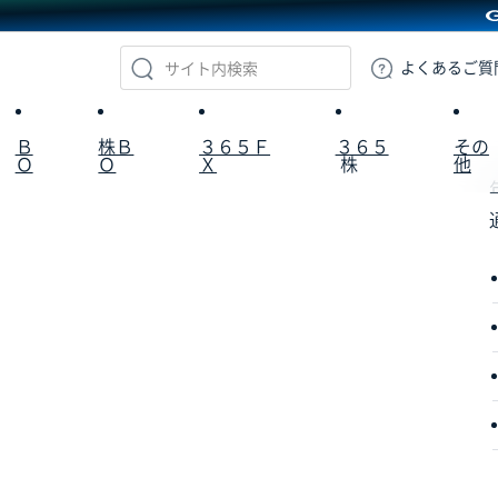
GMOクリック証券
よくある
ご質
Ｂ
株Ｂ
３６５Ｆ
３６５
その
Ｏ
Ｏ
Ｘ
株
他