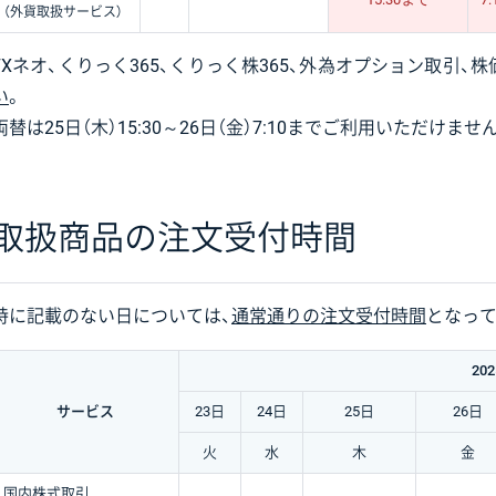
（外貨取扱サービス）
FXネオ、くりっく365、くりっく株365、外為オプション取引
い
。
両替は25日（木）15:30～26日（金）7:10までご利用いただけませ
取扱商品の注文受付時間
特に記載のない日については、
通常通りの注文受付時間
となって
20
サービス
23日
24日
25日
26日
火
水
木
金
国内株式取引