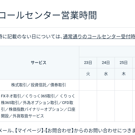
コールセンター営業時間
特に記載のない日については、
通常通りのコールセンター受付
サービス
23日
24日
25日
火
水
木
株式取引／
投資信託／
債券取引
FXネオ取引／
くりっく365取引／ くりっく
株365取引／
外為オプション取引／
CFD取
引／
株価指数バイナリー
オプション／
口座
開設／
外貨取扱サービス
メール、【マイページ】-【お問合わせ】からのお問い合わせにつ