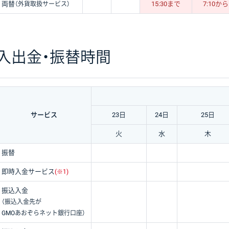
両替
15:30まで
7:10から
（外貨取扱サービス）
入出金・振替時間
サービス
23日
24日
25日
火
水
木
振替
即時入金サービス
(※1)
振込入金
（振込入金先が
GMOあおぞらネット銀行口座）