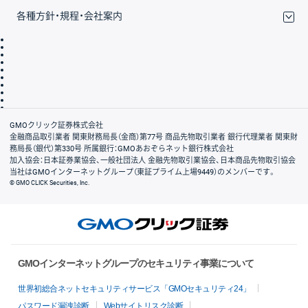
各種方針・規程・会社案内
取引規程・約款
サイトマップ
その他のご案内
個人情報保護方針
最良執行方針
サイトのご利用について
ディスクレイマー
信託保全
リスク説明
会社案内
GMOクリック証券株式会社
金融商品取引業者 関東財務局長（金商）第77号 商品先物取引業者 銀行代理業者 関東財
務局長（銀代）第330号 所属銀行：GMOあおぞらネット銀行株式会社
加入協会：日本証券業協会、一般社団法人 金融先物取引業協会、日本商品先物取引協会
当社はGMOインターネットグループ（東証プライム上場9449）のメンバーです。
© GMO CLICK Securities, Inc.
GMOインターネットグループのセキュリティ事業について
世界初総合ネットセキュリティサービス「GMOセキュリティ24」
パスワード漏洩診断
Webサイトリスク診断