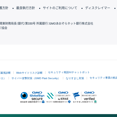
護方針
最良執行方針
サイトのご利用について
ディスクレイマー
関東財務局長（銀代）第330号 所属銀行：GMOあおぞらネット銀行株式会社
引協会
GMOクリック証券
セキュリティ相談AIチャットボット
ド漏洩診断
Webサイトリスク診断
セキュリティ事業の軌
ラエ）
サイバー攻撃対策（GMO Flatt Security）
なりすまし対策