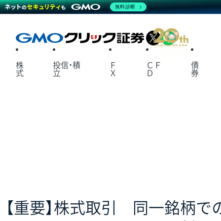
無料診断
X
LINE
株
投信・積
Ｆ
ＣＦ
債
式
立
Ｘ
Ｄ
券
【重要】株式取引 同一銘柄で