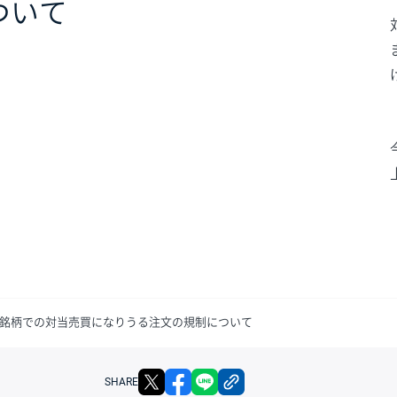
ついて
一銘柄での対当売買になりうる注文の規制について
X
facebook
LINE
リンクをコピー
SHARE