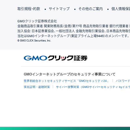
取引規程・約款
サイトマップ
その他のご案内
個人情報保
GMOクリック証券株式会社
金融商品取引業者 関東財務局長（金商）第77号 商品先物取引業者 銀行代理業者 
加入協会：日本証券業協会、一般社団法人 金融先物取引業協会、日本商品先物取
当社はGMOインターネットグループ（東証プライム上場9449）のメンバーです。
© GMO CLICK Securities, Inc.
GMOインターネットグループのセキュリティ事業について
世界初総合ネットセキュリティサービス「GMOセキュリティ24」
パスワー
実在証明・盗聴対策
サイバー攻撃対策（GMOサイバーセキュリティ byイエ