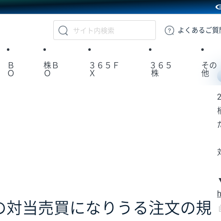
GMOクリック証券
よくある
ご質
Ｂ
株Ｂ
３６５Ｆ
３６５
その
Ｏ
Ｏ
Ｘ
株
他
h
の対当売買になりうる注文の規