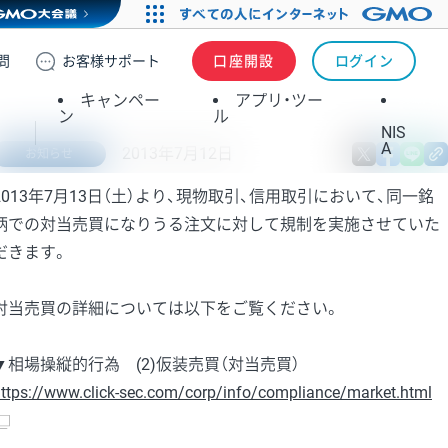
問
お客様
サポート
口座開設
ログイン
キャンペー
アプリ・ツー
ン
ル
NIS
A
2013年7月12日
X
fa
お知らせ
2013年7月13日（土）より、現物取引、信用取引において、同一銘
柄での対当売買になりうる注文に対して規制を実施させていた
だきます。
対当売買の詳細については以下をご覧ください。
▼相場操縦的行為 (2)仮装売買（対当売買）
ttps://www.click-sec.com/corp/info/compliance/market.html