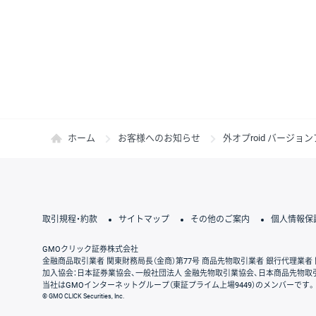
ホーム
お客様へのお知らせ
外オプroid バージョンア
取引規程・約款
サイトマップ
その他のご案内
個人情報保
GMOクリック証券株式会社
金融商品取引業者 関東財務局長（金商）第77号 商品先物取引業者 銀行代理業者 
加入協会：日本証券業協会、一般社団法人 金融先物取引業協会、日本商品先物取
当社はGMOインターネットグループ（東証プライム上場9449）のメンバーです。
© GMO CLICK Securities, Inc.