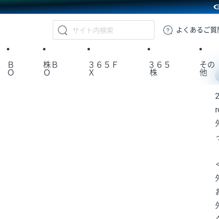
GMOクリック証券
よくある
ご質
Ｂ
株Ｂ
３６５Ｆ
３６５
その
Ｏ
Ｏ
Ｘ
株
他