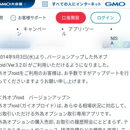
問
お客様
サポート
口座開設
ログイン
キャンペー
アプリ・ツー
ン
ル
NIS
A
2014年9月3日
X
fa
お知らせ
2014年9月3日(水)より、バージョンアップした外オプ
roid（Ver.3.2.0）がご利用いただけるようになりました。
外オプroidをご利用のお客様は、お手数ですがアップデートを行
ってくださいますようお願い申し上げます。
＜外オプroid バージョンアップ＞
外オプroid（ガイオプロイド）は、あらゆる相場状況に対応して、
お取引いただける外為オプション取引専用アプリです。
外為オプションの購入売却、お取引の履歴照会にとどまらず、テ