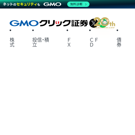
無料診断
X
LINE
株
投信・積
Ｆ
ＣＦ
債
式
立
Ｘ
Ｄ
券