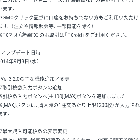
クニカルチャートやニュース、経済指標などの機能も充実して
います。
※GMOクリック証券に口座をお持ちでない方もご利用いただけ
ます。（注文や情報照会等、一部機能を除く）
※FXネオ（店頭FX）のお取引は『FXroid』をご利用ください。
■アップデート日時
2014年9月3日（水）
■Ver.3.2.0の主な機能追加／変更
▽取引枚数入力ボタンの追加
取引枚数入力ボタンへ[＋100][MAX]ボタンを追加しました。
※[MAX]ボタンは、購入時の1注文あたり上限（200枚）が入力され
ます。
▽最大購入可能枚数の表示変更