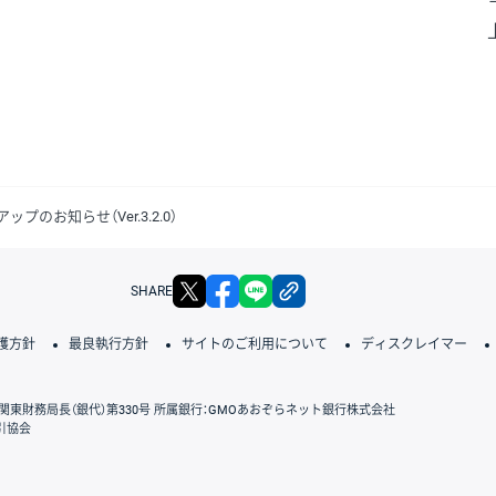
ップのお知らせ（Ver.3.2.0）
X
facebook
LINE
リンクをコピー
SHARE
護方針
最良執行方針
サイトのご利用について
ディスクレイマー
関東財務局長（銀代）第330号 所属銀行：GMOあおぞらネット銀行株式会社
引協会