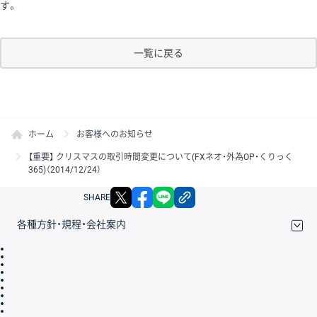
す。
一覧に戻る
ホーム
お客様へのお知らせ
【重要】 クリスマスの取引時間変更について(FXネオ・外為OP・くりっく
365)（2014/12/24）
X
facebook
LINE
リンクをコピー
SHARE
各種方針・規程・会社案内
取引規程・約款
サイトマップ
その他のご案内
個人情報保護方針
最良執行方針
サイトのご利用について
ディスクレイマー
信託保全
リスク説明