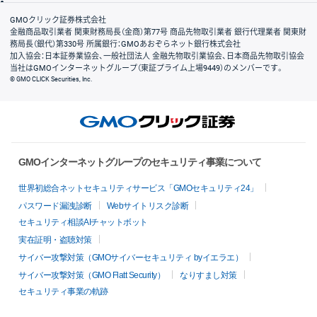
会社案内
GMOクリック証券株式会社
金融商品取引業者 関東財務局長（金商）第77号 商品先物取引業者 銀行代理業者 関東財
務局長（銀代）第330号 所属銀行：GMOあおぞらネット銀行株式会社
加入協会：日本証券業協会、一般社団法人 金融先物取引業協会、日本商品先物取引協会
当社はGMOインターネットグループ（東証プライム上場9449）のメンバーです。
© GMO CLICK Securities, Inc.
GMOインターネットグループのセキュリティ事業について
世界初総合ネットセキュリティサービス「GMOセキュリティ24」
パスワード漏洩診断
Webサイトリスク診断
セキュリティ相談AIチャットボット
実在証明・盗聴対策
サイバー攻撃対策（GMOサイバーセキュリティ byイエラエ）
サイバー攻撃対策（GMO Flatt Security）
なりすまし対策
セキュリティ事業の軌跡