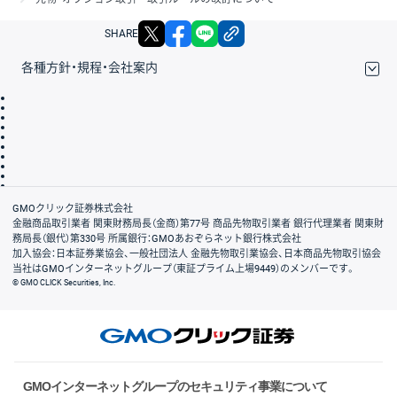
X
facebook
LINE
リンクをコピー
SHARE
各種方針・規程・会社案内
取引規程・約款
サイトマップ
その他のご案内
個人情報保護方針
最良執行方針
サイトのご利用について
ディスクレイマー
信託保全
リスク説明
会社案内
GMOクリック証券株式会社
金融商品取引業者 関東財務局長（金商）第77号 商品先物取引業者 銀行代理業者 関東財
務局長（銀代）第330号 所属銀行：GMOあおぞらネット銀行株式会社
加入協会：日本証券業協会、一般社団法人 金融先物取引業協会、日本商品先物取引協会
当社はGMOインターネットグループ（東証プライム上場9449）のメンバーです。
© GMO CLICK Securities, Inc.
GMOインターネットグループのセキュリティ事業について