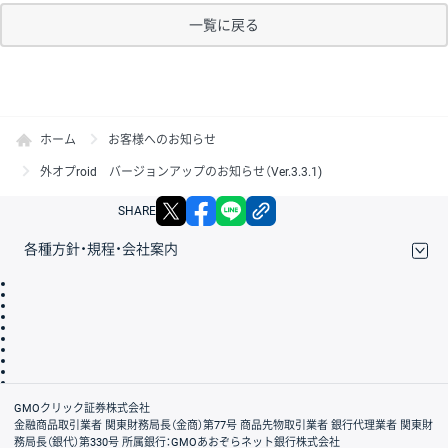
一覧に戻る
ホーム
お客様へのお知らせ
外オプroid バージョンアップのお知らせ（Ver.3.3.1)
X
facebook
LINE
リンクをコピー
SHARE
各種方針・規程・会社案内
取引規程・約款
サイトマップ
その他のご案内
個人情報保護方針
最良執行方針
サイトのご利用について
ディスクレイマー
信託保全
リスク説明
会社案内
GMOクリック証券株式会社
金融商品取引業者 関東財務局長（金商）第77号 商品先物取引業者 銀行代理業者 関東財
務局長（銀代）第330号 所属銀行：GMOあおぞらネット銀行株式会社