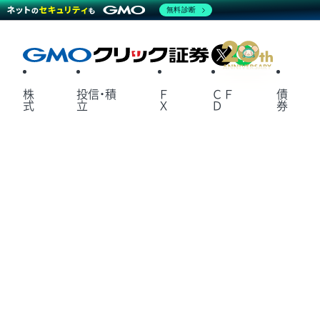
無料診断
X
LINE
株
投信・積
Ｆ
ＣＦ
債
式
立
Ｘ
Ｄ
券