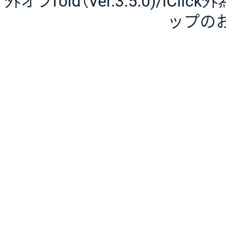
外オプroid（Ver.3.5.0)/iCli
ップの