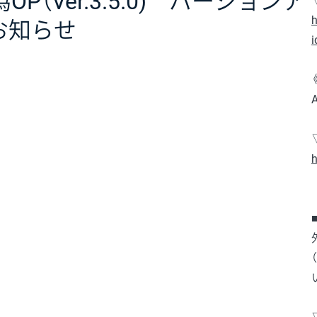
ck外為OP（Ver.3.5.0) バージョンア
h
お知らせ
i
h