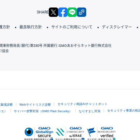
X
facebook
LINE
リンクをコピー
SHARE
護方針
最良執行方針
サイトのご利用について
ディスクレイマー
関東財務局長（銀代）第330号 所属銀行：GMOあおぞらネット銀行株式会社
引協会
GMOクリック証券
セキュリティ相談AIチャットボット
ド漏洩診断
Webサイトリスク診断
セキュリティ事業の軌
ラエ）
サイバー攻撃対策（GMO Flatt Security）
なりすまし対策