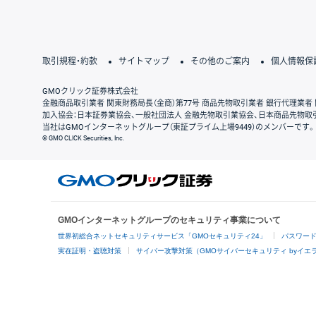
取引規程・約款
サイトマップ
その他のご案内
個人情報保
GMOクリック証券株式会社
金融商品取引業者 関東財務局長（金商）第77号 商品先物取引業者 銀行代理業者 
加入協会：日本証券業協会、一般社団法人 金融先物取引業協会、日本商品先物取
当社はGMOインターネットグループ（東証プライム上場9449）のメンバーです。
© GMO CLICK Securities, Inc.
GMOインターネットグループのセキュリティ事業について
世界初総合ネットセキュリティサービス「GMOセキュリティ24」
パスワー
実在証明・盗聴対策
サイバー攻撃対策（GMOサイバーセキュリティ byイエ