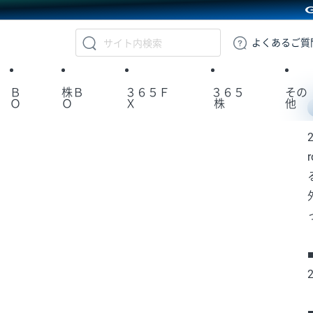
GMOクリック証券
よくある
ご質
Ｂ
株Ｂ
３６５Ｆ
３６５
その
Ｏ
Ｏ
Ｘ
株
他