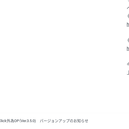
h
h
0)/iClick外為OP（Ver.3.5.0) バージョンアップのお知らせ