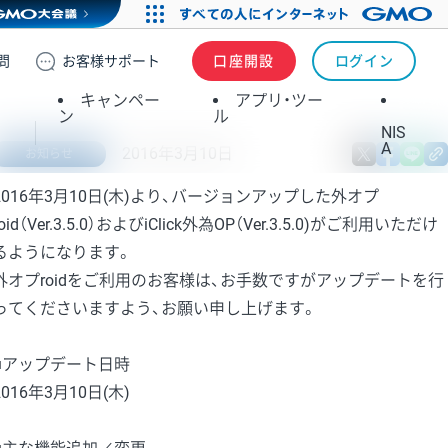
問
お客様
サポート
口座開設
ログイン
キャンペー
アプリ・ツー
ン
ル
NIS
A
2016年3月10日
X
fa
お知らせ
2016年3月10日(木)より、バージョンアップした外オプ
roid（Ver.3.5.0）およびiClick外為OP（Ver.3.5.0)がご利用いただけ
るようになります。
外オプroidをご利用のお客様は、お手数ですがアップデートを行
ってくださいますよう、お願い申し上げます。
■アップデート日時
2016年3月10日(木)