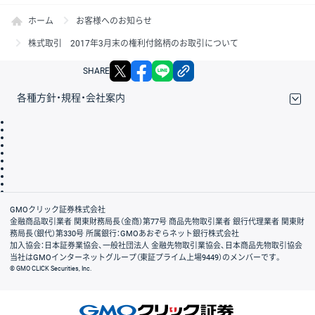
ホーム
お客様へのお知らせ
株式取引 2017年3月末の権利付銘柄のお取引について
X
facebook
LINE
リンクをコピー
SHARE
各種方針・規程・会社案内
取引規程・約款
サイトマップ
その他のご案内
個人情報保護方針
最良執行方針
サイトのご利用について
ディスクレイマー
信託保全
リスク説明
会社案内
GMOクリック証券株式会社
金融商品取引業者 関東財務局長（金商）第77号 商品先物取引業者 銀行代理業者 関東財
務局長（銀代）第330号 所属銀行：GMOあおぞらネット銀行株式会社
加入協会：日本証券業協会、一般社団法人 金融先物取引業協会、日本商品先物取引協会
当社はGMOインターネットグループ（東証プライム上場9449）のメンバーです。
© GMO CLICK Securities, Inc.