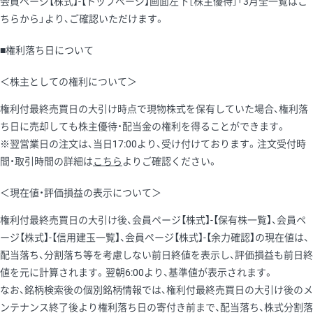
会員ページ【株式】-【トップページ】画面左下［株主優待］「3月全一覧はこ
ちらから」より、ご確認いただけます。
■権利落ち日について
＜株主としての権利について＞
権利付最終売買日の大引け時点で現物株式を保有していた場合、権利落
ち日に売却しても株主優待・配当金の権利を得ることができます。
※翌営業日の注文は、当日17:00より、受け付けております。注文受付時
間・取引時間の詳細は
こちら
よりご確認ください。
＜現在値・評価損益の表示について＞
権利付最終売買日の大引け後、会員ページ【株式】-【保有株一覧】、会員ペ
ージ【株式】-【信用建玉一覧】、会員ページ【株式】-【余力確認】の現在値は、
配当落ち、分割落ち等を考慮しない前日終値を表示し、評価損益も前日終
値を元に計算されます。翌朝6:00より、基準値が表示されます。
なお、銘柄検索後の個別銘柄情報では、権利付最終売買日の大引け後のメ
ンテナンス終了後より権利落ち日の寄付き前まで、配当落ち、株式分割落