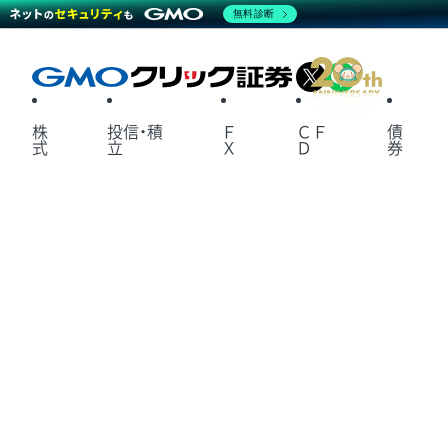
無料診断
X
LINE
株
投信・積
Ｆ
ＣＦ
債
式
立
Ｘ
Ｄ
券