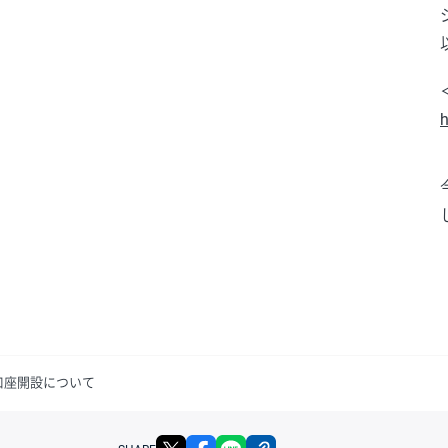
h
A口座開設について
X
facebook
LINE
リンクをコピー