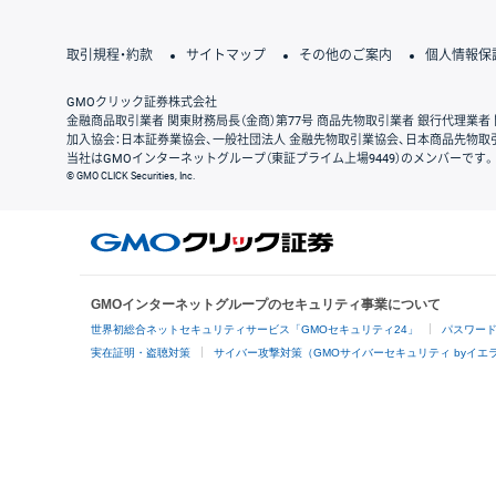
取引規程・約款
サイトマップ
その他のご案内
個人情報保
GMOクリック証券株式会社
金融商品取引業者 関東財務局長（金商）第77号 商品先物取引業者 銀行代理業者 
加入協会：日本証券業協会、一般社団法人 金融先物取引業協会、日本商品先物取
当社はGMOインターネットグループ（東証プライム上場9449）のメンバーです。
© GMO CLICK Securities, Inc.
GMOインターネットグループのセキュリティ事業について
世界初総合ネットセキュリティサービス「GMOセキュリティ24」
パスワー
実在証明・盗聴対策
サイバー攻撃対策（GMOサイバーセキュリティ byイエ