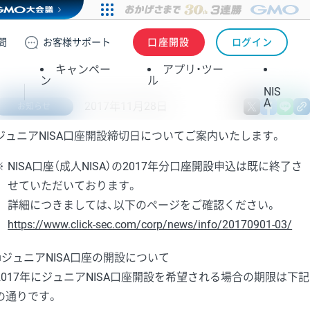
問
お客様
サポート
口座開設
ログイン
キャンペー
アプリ・ツー
ン
ル
NIS
A
2017年11月28日
X
fa
お知らせ
ジュニアNISA口座開設締切日についてご案内いたします。
※
NISA口座（成人NISA）の2017年分口座開設申込は既に終了さ
せていただいております。
詳細につきましては、以下のページをご確認ください。
https://www.click-sec.com/corp/news/info/20170901-03/
■ジュニアNISA口座の開設について
2017年にジュニアNISA口座開設を希望される場合の期限は下記
の通りです。