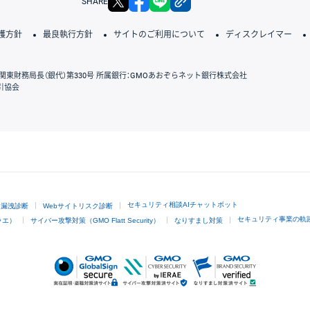
SHARE
護方針
最良執行方針
サイトのご利用について
ディスクレイマー
関東財務局長（銀代）第330号 所属銀行：GMOあおぞらネット銀行株式会社
引協会
GMOクリック証券
セキュリティ相談AIチャットボット
ド漏洩診断
Webサイトリスク診断
セキュリティ事業の軌
ラエ）
サイバー攻撃対策（GMO Flatt Security）
なりすまし対策