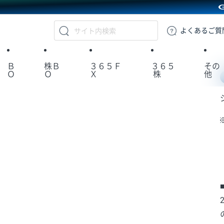
GMOクリック証券
よくある
ご質
Ｂ
株Ｂ
３６５Ｆ
３６５
その
Ｏ
Ｏ
Ｘ
株
他