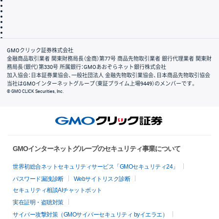
その他のご案内
個人情報保護方針
最良執行方針
サイトのご利用について
ディスクレイマー
信託保全
リスク説明
会社案内
GMOクリック証券株式会社
金融商品取引業者 関東財務局長（金商）第77号 商品先物取引業者 銀行代理業者 関東財
務局長（銀代）第330号 所属銀行：GMOあおぞらネット銀行株式会社
加入協会：日本証券業協会、一般社団法人 金融先物取引業協会、日本商品先物取引協会
当社はGMOインターネットグループ（東証プライム上場9449）のメンバーです。
© GMO CLICK Securities, Inc.
GMOインターネットグループのセキュリティ事業について
世界初総合ネットセキュリティサービス「GMOセキュリティ24」
パスワード漏洩診断
Webサイトリスク診断
セキュリティ相談AIチャットボット
実在証明・盗聴対策
サイバー攻撃対策（GMOサイバーセキュリティ byイエラエ）