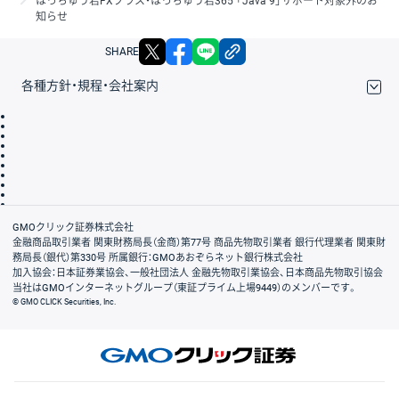
はっちゅう君FXプラス・はっちゅう君365 「Java 9」サポート対象外のお
知らせ
X
facebook
LINE
リンクをコピー
SHARE
各種方針・規程・会社案内
取引規程・約款
サイトマップ
その他のご案内
個人情報保護方針
最良執行方針
サイトのご利用について
ディスクレイマー
信託保全
リスク説明
会社案内
GMOクリック証券株式会社
金融商品取引業者 関東財務局長（金商）第77号 商品先物取引業者 銀行代理業者 関東財
務局長（銀代）第330号 所属銀行：GMOあおぞらネット銀行株式会社
加入協会：日本証券業協会、一般社団法人 金融先物取引業協会、日本商品先物取引協会
当社はGMOインターネットグループ（東証プライム上場9449）のメンバーです。
© GMO CLICK Securities, Inc.