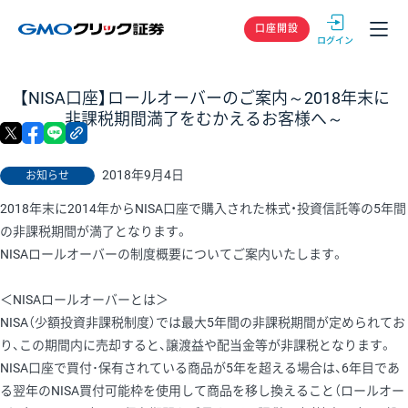
GMOクリック
口座開設
【NISA口座】ロールオーバーのご案内～2018年末に
非課税期間満了をむかえるお客様へ～
X
facebook
LINE
リンクをコピー
2018年9月4日
お知らせ
2018年末に2014年からNISA口座で購入された株式・投資信託等の5年間
の非課税期間が満了となります。
NISAロールオーバーの制度概要についてご案内いたします。
＜NISAロールオーバーとは＞
NISA（少額投資非課税制度）では最大5年間の非課税期間が定められてお
り、この期間内に売却すると、譲渡益や配当金等が非課税となります。
NISA口座で買付･保有されている商品が5年を超える場合は、6年目であ
る翌年のNISA買付可能枠を使用して商品を移し換えること（ロールオー