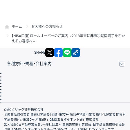
ホーム
お客様へのお知らせ
【NISA口座】ロールオーバーのご案内～2018年末に非課税期間満了をむか
えるお客様へ～
X
facebook
LINE
リンクをコピー
SHARE
各種方針・規程・会社案内
取引規程・約款
サイトマップ
その他のご案内
個人情報保護方針
最良執行方針
サイトのご利用について
ディスクレイマー
信託保全
リスク説明
会社案内
GMOクリック証券株式会社
金融商品取引業者 関東財務局長（金商）第77号 商品先物取引業者 銀行代理業者 関東財
務局長（銀代）第330号 所属銀行：GMOあおぞらネット銀行株式会社
加入協会：日本証券業協会、一般社団法人 金融先物取引業協会、日本商品先物取引協会
当社はGMOインターネットグループ（東証プライム上場9449）のメンバーです。