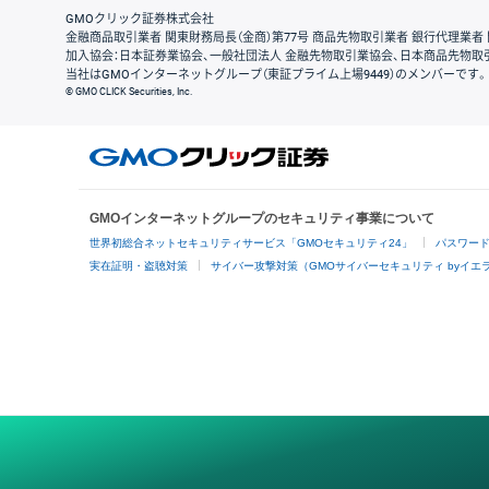
GMOクリック証券株式会社
金融商品取引業者 関東財務局長（金商）第77号 商品先物取引業者 銀行代理業者 
加入協会：日本証券業協会、一般社団法人 金融先物取引業協会、日本商品先物取
当社はGMOインターネットグループ（東証プライム上場9449）のメンバーです。
© GMO CLICK Securities, Inc.
GMOインターネットグループのセキュリティ事業について
世界初総合ネットセキュリティサービス「GMOセキュリティ24」
パスワー
実在証明・盗聴対策
サイバー攻撃対策（GMOサイバーセキュリティ byイエ