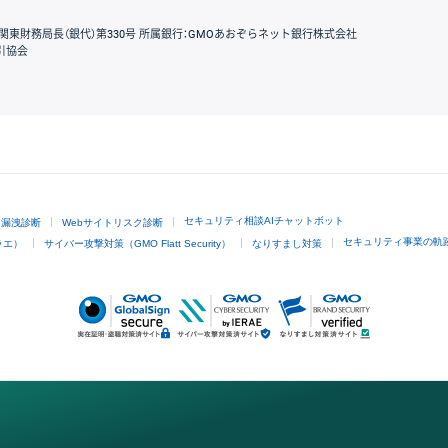
関東財務局長（銀代）第330号 所属銀行：GMOあおぞらネット銀行株式会社
引協会
GMOクリック証券
セキュリティ相談AIチャットボット
ド漏洩診断
Webサイトリスク診断
セキュリティ事業の軌
ラエ）
サイバー攻撃対策（GMO Flatt Security）
なりすまし対策