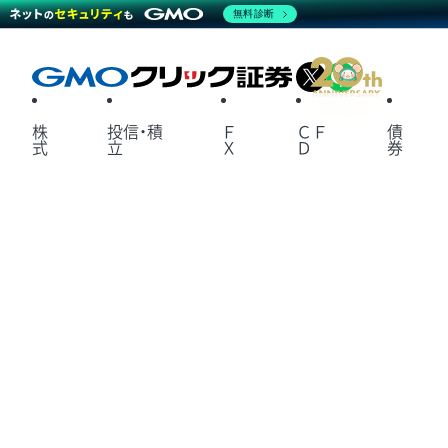
無料診断
X
LINE
株
投信・積
Ｆ
ＣＦ
債
式
立
Ｘ
Ｄ
券