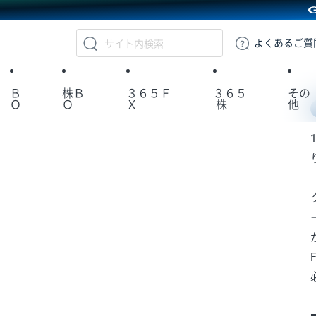
GMOクリック証券
よくある
ご質
Ｂ
株Ｂ
３６５Ｆ
３６５
その
Ｏ
Ｏ
Ｘ
株
他