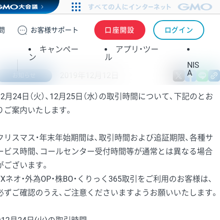
問
お客様
サポート
口座開設
ログイン
キャンペー
アプリ・ツー
ン
ル
NIS
A
2019年12月12日
X
fa
お知らせ
12月24日（火）、12月25日（水）の取引時間について、下記のとお
りご案内いたします。
クリスマス・年末年始期間は、取引時間および追証期限、各種サ
ービス時間、コールセンター受付時間等が通常とは異なる場合
がございます。
FXネオ・外為OP・株BO・くりっく365取引をご利用のお客様は、
必ずご確認のうえ、ご注意くださいますようお願いいたします。