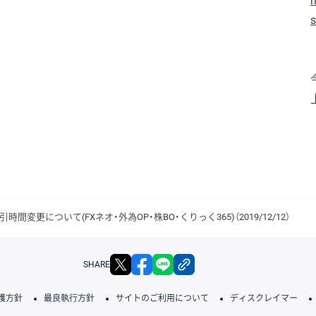
h
s
間変更について(FXネオ・外為OP・株BO・くりっく365)（2019/12/12）
X
facebook
LINE
リンクをコピー
SHARE
護方針
最良執行方針
サイトのご利用について
ディスクレイマー