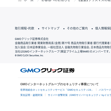
取引規程・約款
サイトマップ
その他のご案内
個人情報保
GMOクリック証券株式会社
金融商品取引業者 関東財務局長（金商）第77号 商品先物取引業者 銀行代理業者 
加入協会：日本証券業協会、一般社団法人 金融先物取引業協会、日本商品先物取
当社はGMOインターネットグループ（東証プライム上場9449）のメンバーです。
© GMO CLICK Securities, Inc.
GMOインターネットグループのセキュリティ事業について
世界初総合ネットセキュリティサービス「GMOセキュリティ24」
パスワー
実在証明・盗聴対策
サイバー攻撃対策（GMOサイバーセキュリティ byイエ