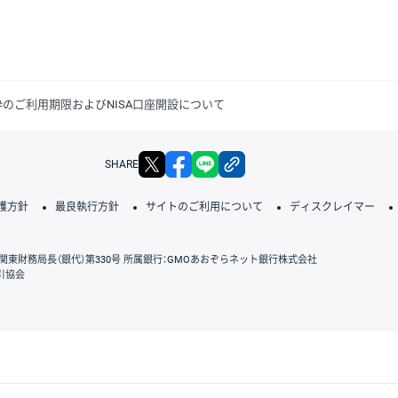
税枠のご利用期限およびNISA口座開設について
X
facebook
LINE
リンクをコピー
SHARE
護方針
最良執行方針
サイトのご利用について
ディスクレイマー
関東財務局長（銀代）第330号 所属銀行：GMOあおぞらネット銀行株式会社
引協会
GMOクリック証券