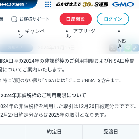
問
お客様
サポート
口座開設
ログイン
キャンペー
アプリ・ツー
ン
ル
NIS
A
2024年11月15日
X
fa
お知らせ
NISA口座の2024年の非課税枠のご利用期限およびNISA口座開
設についてご案内いたします。
特に明記のない限り「NISA」には「ジュニアNISA」を含みます。
■2024年非課税枠のご利用期限について
2024年の非課税枠を利用した取引は12月26日約定分までです。
12月27日約定分からは2025年の取引となります。
約定日
受渡日