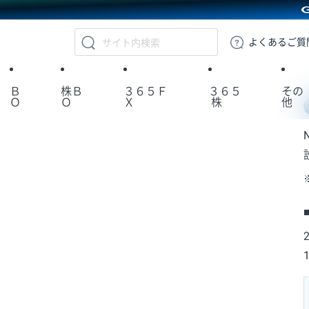
GMOクリック証券
よくある
ご質
Ｂ
株Ｂ
３６５Ｆ
３６５
その
Ｏ
Ｏ
Ｘ
株
他