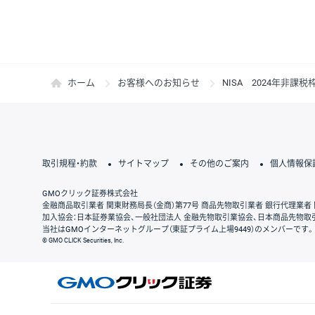
ホーム
お客様へのお知らせ
NISA 2024年非課
取引規程・約款
サイトマップ
その他のご案内
個人情報保
GMOクリック証券株式会社
金融商品取引業者 関東財務局長（金商）第77号 商品先物取引業者 銀行代理業者 
加入協会：日本証券業協会、一般社団法人 金融先物取引業協会、日本商品先物取
当社はGMOインターネットグループ（東証プライム上場9449）のメンバーです。
© GMO CLICK Securities, Inc.