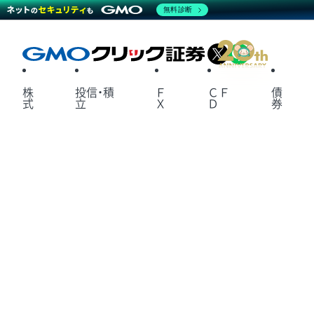
無料診断
X
LINE
株
投信・積
Ｆ
ＣＦ
債
式
立
Ｘ
Ｄ
券