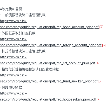
●改定後の書面
・一般債振替決済口座管理約款
https://www.click-
sec.com/corp/guide/regulations/pdf/reg_bond_account_prior.pdf
・外国証券取引口座約款
https://www.click-
sec.com/corp/guide/regulations/pdf/reg_foreign_account_prior.pdf
・株式等振替決済口座管理約款
https://www.click-
sec.com/corp/guide/regulations/pdf/reg_etf_account_prior.pdf
・投資信託受益権振替決済口座管理約款
https://www.click-
sec.com/corp/guide/regulations/pdf/reg_fund_juekiken_prior.pdf
・保護預り約款
https://www.click-
sec.com/corp/guide/regulations/pdf/reg_hogoazukari_prior.pdf