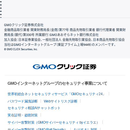
最良執行方針
サイトのご利用について
ディスクレイマー
信託保全
リスク説明
会社案内
GMOクリック証券株式会社
金融商品取引業者 関東財務局長（金商）第77号 商品先物取引業者 銀行代理業者 関東財
務局長（銀代）第330号 所属銀行：GMOあおぞらネット銀行株式会社
加入協会：日本証券業協会、一般社団法人 金融先物取引業協会、日本商品先物取引協会
当社はGMOインターネットグループ（東証プライム上場9449）のメンバーです。
© GMO CLICK Securities, Inc.
GMOインターネットグループのセキュリティ事業について
世界初総合ネットセキュリティサービス「GMOセキュリティ24」
パスワード漏洩診断
Webサイトリスク診断
セキュリティ相談AIチャットボット
実在証明・盗聴対策
サイバー攻撃対策（GMOサイバーセキュリティ byイエラエ）
サイバー攻撃対策（GMO Flatt Security）
なりすまし対策