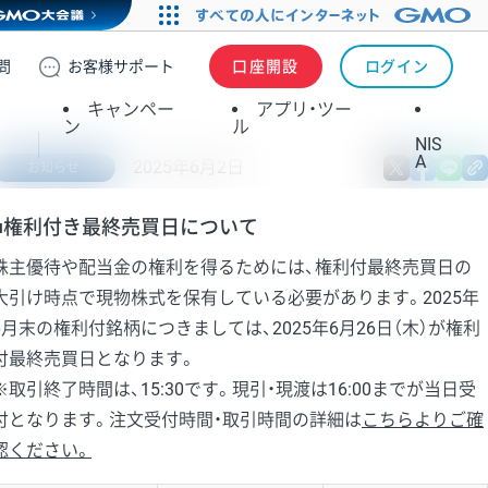
問
お客様
サポート
口座開設
ログイン
キャンペー
アプリ・ツー
ン
ル
NIS
A
2025年6月2日
X
fa
お知らせ
■権利付き最終売買日について
株主優待や配当金の権利を得るためには、権利付最終売買日の
大引け時点で現物株式を保有している必要があります。2025年
6月末の権利付銘柄につきましては、2025年6月26日（木）が権利
付最終売買日となります。
※取引終了時間は、15:30です。現引・現渡は16:00までが当日受
付となります。注文受付時間・取引時間の詳細は
こちらよりご確
認ください。