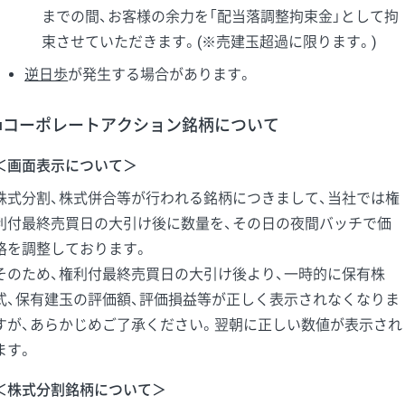
までの間、お客様の余力を「配当落調整拘束金」として拘
束させていただきます。(※売建玉超過に限ります。)
逆日歩
が発生する場合があります。
■コーポレートアクション銘柄について
＜画面表示について＞
株式分割、株式併合等が行われる銘柄につきまして、当社では権
利付最終売買日の大引け後に数量を、その日の夜間バッチで価
格を調整しております。
そのため、権利付最終売買日の大引け後より、一時的に保有株
式、保有建玉の評価額、評価損益等が正しく表示されなくなりま
すが、あらかじめご了承ください。翌朝に正しい数値が表示され
ます。
＜株式分割銘柄について＞