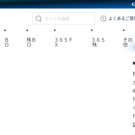
GMOクリック証券
よくある
ご質
Ｂ
株Ｂ
３６５Ｆ
３６５
その
Ｏ
Ｏ
Ｘ
株
他