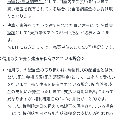
当額（配当落調整金）
として、口座内で受払いを行います。
買い建玉を保有されている場合、配当落調整金のお受け取
りとなります。
決算期末等をまたいで建てられてた買い建玉には、
名義書
換料
として1売買単位あたり55円（税込）が必要となりま
す。
ETFにおきましては、1売買単位あたり5.5円（税込）です。
＜信用取引で売り建玉を保有されている場合＞
信用取引の配当金の取り扱いは、現物株式の配当金とは異
なり、
配当金相当額（配当落調整金）
として、口座内で受払い
を行います。売り建玉を保有されている場合、配当落調整
金の支払いが発生いたします。支払い時期は銘柄によって
異なりますが、権利確定日の2～3ヶ月後が一般的です。
また、権利確定日を超えて売建玉を保有されている場合
には、権利落ち日から配当落調整金の支払いが行われる