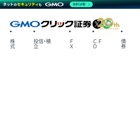
無料診断
X
LINE
株
投信・積
Ｆ
ＣＦ
債
式
立
Ｘ
Ｄ
券