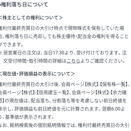
■権利落ち日について
＜株主としての権利について＞
権利付最終売買日の大引け時点で現物株式を保有していた場
合、権利落ち日に売却しても株主優待・配当金の権利を得ること
ができます。
翌営業日の注文は、当日17:30より、受け付けております。注
文受付時間・取引時間の詳細は
こちら
よりご確認ください。
＜現在値・評価損益の表示について＞
権利付最終売買日の大引け後、会員ページ【株式】-【保有株一覧】、
会員ページ【株式】-【信用建玉一覧】、会員ページ【株式】-【余力確
認】の現在値は、配当落ち、分割落ち等を考慮しない前日終値を
表示し、評価損益も前日終値を元に計算されます。翌朝6:00よ
り、基準値が表示されます。
なお、銘柄検索後の個別銘柄情報では、権利付最終売買日の大引