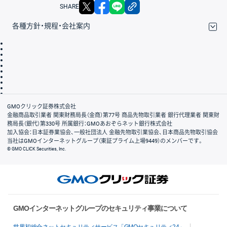
X
facebook
LINE
リンクをコピー
SHARE
各種方針・規程・会社案内
取引規程・約款
サイトマップ
その他のご案内
個人情報保護方針
最良執行方針
サイトのご利用について
ディスクレイマー
信託保全
リスク説明
会社案内
GMOクリック証券株式会社
金融商品取引業者 関東財務局長（金商）第77号 商品先物取引業者 銀行代理業者 関東財
務局長（銀代）第330号 所属銀行：GMOあおぞらネット銀行株式会社
加入協会：日本証券業協会、一般社団法人 金融先物取引業協会、日本商品先物取引協会
当社はGMOインターネットグループ（東証プライム上場9449）のメンバーです。
© GMO CLICK Securities, Inc.
GMOインターネットグループのセキュリティ事業について
世界初総合ネットセキュリティサービス「GMOセキュリティ24」