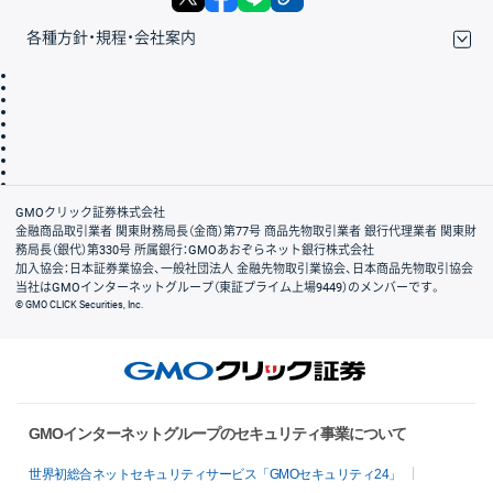
各種方針・規程・会社案内
取引規程・約款
サイトマップ
その他のご案内
個人情報保護方針
最良執行方針
サイトのご利用について
ディスクレイマー
信託保全
リスク説明
会社案内
GMOクリック証券株式会社
金融商品取引業者 関東財務局長（金商）第77号 商品先物取引業者 銀行代理業者 関東財
務局長（銀代）第330号 所属銀行：GMOあおぞらネット銀行株式会社
加入協会：日本証券業協会、一般社団法人 金融先物取引業協会、日本商品先物取引協会
当社はGMOインターネットグループ（東証プライム上場9449）のメンバーです。
© GMO CLICK Securities, Inc.
GMOインターネットグループのセキュリティ事業について
世界初総合ネットセキュリティサービス「GMOセキュリティ24」