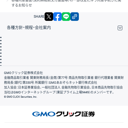
各種同意書面（契約締結前交付書面等）の一部改定に伴う同意手続きに関
するお知らせ
X
facebook
LINE
リンクをコピー
SHARE
各種方針・規程・会社案内
取引規程・約款
サイトマップ
その他のご案内
個人情報保護方針
最良執行方針
サイトのご利用について
ディスクレイマー
信託保全
リスク説明
会社案内
GMOクリック証券株式会社
金融商品取引業者 関東財務局長（金商）第77号 商品先物取引業者 銀行代理業者 関東財
務局長（銀代）第330号 所属銀行：GMOあおぞらネット銀行株式会社
加入協会：日本証券業協会、一般社団法人 金融先物取引業協会、日本商品先物取引協会
当社はGMOインターネットグループ（東証プライム上場9449）のメンバーです。
© GMO CLICK Securities, Inc.