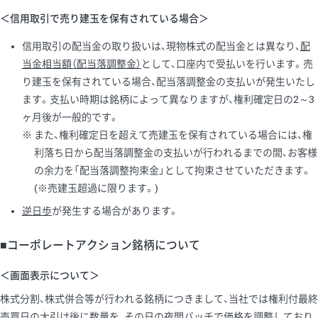
＜信用取引で売り建玉を保有されている場合＞
信用取引の配当金の取り扱いは、現物株式の配当金とは異なり、
配
当金相当額（配当落調整金）
として、口座内で受払いを行います。売
り建玉を保有されている場合、配当落調整金の支払いが発生いたし
ます。支払い時期は銘柄によって異なりますが、権利確定日の2～3
ヶ月後が一般的です。
また、権利確定日を超えて売建玉を保有されている場合には、権
利落ち日から配当落調整金の支払いが行われるまでの間、お客様
の余力を「配当落調整拘束金」として拘束させていただきます。
(※売建玉超過に限ります。)
逆日歩
が発生する場合があります。
■コーポレートアクション銘柄について
＜画面表示について＞
株式分割、株式併合等が行われる銘柄につきまして、当社では権利付最終
売買日の大引け後に数量を、その日の夜間バッチで価格を調整しており