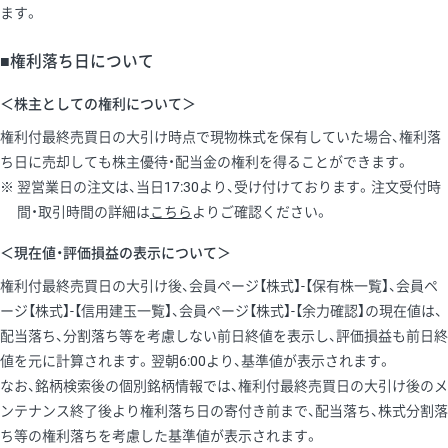
ます。
■権利落ち日について
＜株主としての権利について＞
権利付最終売買日の大引け時点で現物株式を保有していた場合、権利落
ち日に売却しても株主優待・配当金の権利を得ることができます。
翌営業日の注文は、当日17:30より、受け付けております。注文受付時
間・取引時間の詳細は
こちら
よりご確認ください。
＜現在値・評価損益の表示について＞
権利付最終売買日の大引け後、会員ページ【株式】-【保有株一覧】、会員ペ
ージ【株式】-【信用建玉一覧】、会員ページ【株式】-【余力確認】の現在値は、
配当落ち、分割落ち等を考慮しない前日終値を表示し、評価損益も前日終
値を元に計算されます。翌朝6:00より、基準値が表示されます。
なお、銘柄検索後の個別銘柄情報では、権利付最終売買日の大引け後のメ
ンテナンス終了後より権利落ち日の寄付き前まで、配当落ち、株式分割落
ち等の権利落ちを考慮した基準値が表示されます。