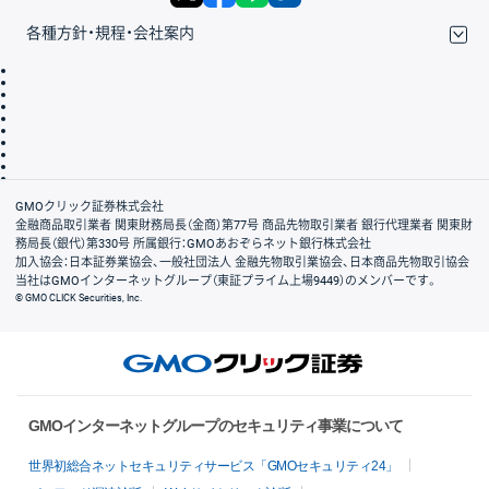
各種方針・規程・会社案内
取引規程・約款
サイトマップ
その他のご案内
個人情報保護方針
最良執行方針
サイトのご利用について
ディスクレイマー
信託保全
リスク説明
会社案内
GMOクリック証券株式会社
金融商品取引業者 関東財務局長（金商）第77号 商品先物取引業者 銀行代理業者 関東財
務局長（銀代）第330号 所属銀行：GMOあおぞらネット銀行株式会社
加入協会：日本証券業協会、一般社団法人 金融先物取引業協会、日本商品先物取引協会
当社はGMOインターネットグループ（東証プライム上場9449）のメンバーです。
© GMO CLICK Securities, Inc.
GMOインターネットグループのセキュリティ事業について
世界初総合ネットセキュリティサービス「GMOセキュリティ24」