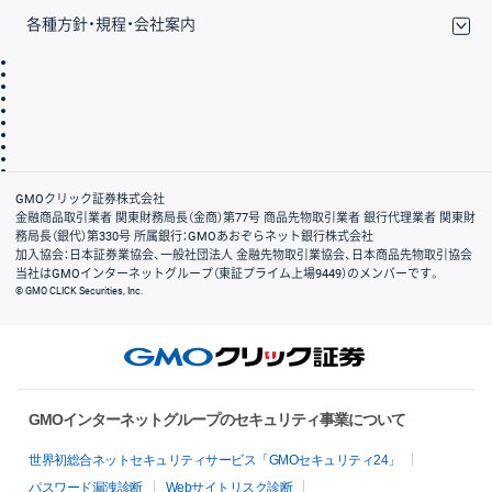
各種方針・規程・会社案内
取引規程・約款
サイトマップ
その他のご案内
個人情報保護方針
最良執行方針
サイトのご利用について
ディスクレイマー
信託保全
リスク説明
会社案内
GMOクリック証券株式会社
金融商品取引業者 関東財務局長（金商）第77号 商品先物取引業者 銀行代理業者 関東財
務局長（銀代）第330号 所属銀行：GMOあおぞらネット銀行株式会社
加入協会：日本証券業協会、一般社団法人 金融先物取引業協会、日本商品先物取引協会
当社はGMOインターネットグループ（東証プライム上場9449）のメンバーです。
© GMO CLICK Securities, Inc.
GMOインターネットグループのセキュリティ事業について
世界初総合ネットセキュリティサービス「GMOセキュリティ24」
パスワード漏洩診断
Webサイトリスク診断