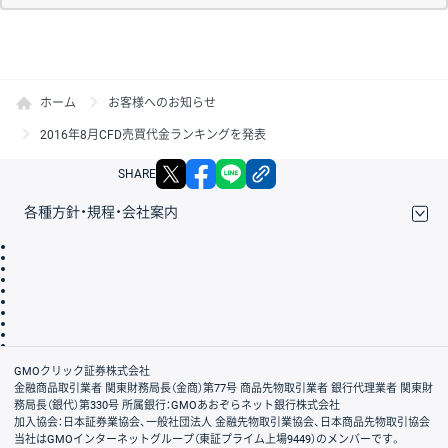
ホーム
お客様へのお知らせ
2016年8月CFD売買代金ランキングを発表
X
facebook
LINE
リンクをコピー
SHARE
各種方針・規程・会社案内
取引規程・約款
サイトマップ
その他のご案内
個人情報保護方針
最良執行方針
サイトのご利用について
ディスクレイマー
信託保全
リスク説明
会社案内
GMOクリック証券株式会社
金融商品取引業者 関東財務局長（金商）第77号 商品先物取引業者 銀行代理業者 関東財
務局長（銀代）第330号 所属銀行：GMOあおぞらネット銀行株式会社
加入協会：日本証券業協会、一般社団法人 金融先物取引業協会、日本商品先物取引協会
当社はGMOインターネットグループ（東証プライム上場9449）のメンバーです。