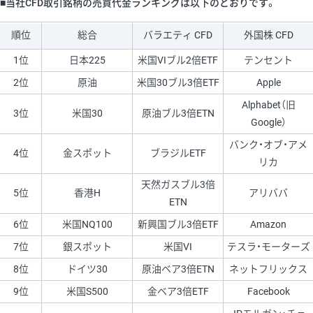
■当社CFD取引銘柄の売買代金ランキングは以下のとおりです。
順位
総合
バラエティ CFD
外国株 CFD
1位
日本225
米国VIブル2倍ETF
テンセント
2位
原油
米国30ブル3倍ETF
Apple
Alphabet（旧
3位
米国30
原油ブル3倍ETN
Google）
バンク・オブ・アメ
4位
金スポット
ブラジルETF
リカ
天然ガスブル3倍
5位
香港H
アリババ
ETN
6位
米国NQ100
新興国ブル3倍ETF
Amazon
7位
銀スポット
米国VI
テスラ・モーターズ
8位
ドイツ30
原油ベア3倍ETN
ネットフリックス
9位
米国S500
金ベア3倍ETF
Facebook