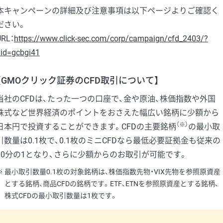
本キャンペーンの詳細及び注意事項は以下ページよりご確認く
ださい。
URL：
https://www.click-sec.com/corp/campaign/cfd_2403/?
id=gcbgi41
【GMOクリック証券のCFD取引について】
当社のCFDは、たった一つの口座で、金や原油、株価指数や外国
株式など世界経済のポイントをおさえた幅広い銘柄に少額から
（※）
日本円で投資することができます。CFDの主要銘柄
の最小取
引数量は0.1枚で、0.1枚のミニCFDなら最低必要証拠金も従来の
10分の1となり、さらに少額からのお取引が可能です。
最小取引数量0.1枚の対象銘柄は、株価指数先物・VIX先物を参照原資産
とする銘柄、商品CFDの銘柄です。ETF、ETNを参照原資産とする銘柄、
株式CFDの最小取引数量は1枚です。