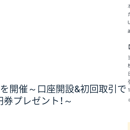
a
ンを開催～口座開設&初回取引で
0円券プレゼント！～