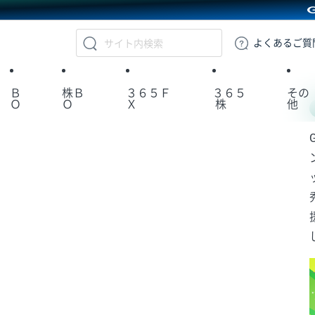
GMOクリック証券
よくある
ご質
Ｂ
株Ｂ
３６５Ｆ
３６５
その
Ｏ
Ｏ
Ｘ
株
他