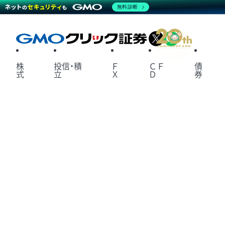
無料診断
X
LINE
株
投信・積
Ｆ
ＣＦ
債
式
立
Ｘ
Ｄ
券