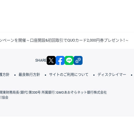
ンペーンを開催～口座開設&初回取引でQUOカード2,000円券プレゼント！～
X
facebook
LINE
リンクをコピー
SHARE
護方針
最良執行方針
サイトのご利用について
ディスクレイマー
関東財務局長（銀代）第330号 所属銀行：GMOあおぞらネット銀行株式会社
引協会
GMOクリック証券