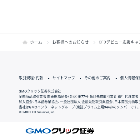
ホーム
お客様へのお知らせ
CFDデビュー応援キャ
取引規程・約款
サイトマップ
その他のご案内
個人情報保
GMOクリック証券株式会社
金融商品取引業者 関東財務局長（金商）第77号 商品先物取引業者 銀行代理業者 
加入協会：日本証券業協会、一般社団法人 金融先物取引業協会、日本商品先物取
当社はGMOインターネットグループ（東証プライム上場9449）のメンバーです。
© GMO CLICK Securities, Inc.