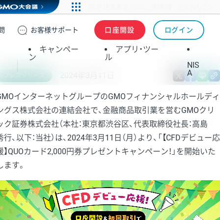
問
お客様
サポート
口座開設
ログイン
キャンペー
アプリ・ツー
ン
ル
NIS
A
2024年3月11日
X
fa
プレスリリース
GMOインターネットグループのGMOフィナンシャルホールディ
ングス株式会社の連結会社で、金融商品取引業を営むGMOクリ
ック証券株式会社（本社：東京都渋谷区、代表取締役社長：高島
秀行、以下：当社）は、2024年3月11日（月）より、「【CFDデビュー応
援】QUOカード2,000円券プレゼントキャンペーン！」を開始いた
します。