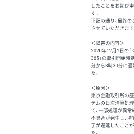
したことをお詫び申
す。
下記の通り、最終の
させていただきます
＜障害の内容＞
2020年12月1日の
365」の取引開始時刻
分から8時30分に
た。
＜原因＞
東京金融取引所の証
テムの日次清算処理
て、一部処理が異常
不具合が発生し、清
了が遅延したことが
た。