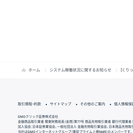
ホーム
システム稼働状況に関するお知らせ
[くり
取引規程・約款
サイトマップ
その他のご案内
個人情報保
GMOクリック証券株式会社
金融商品取引業者 関東財務局長（金商）第77号 商品先物取引業者 銀行代理業者 
加入協会：日本証券業協会、一般社団法人 金融先物取引業協会、日本商品先物取
当社はGMOインターネットグループ（東証プライム上場9449）のメンバーです。