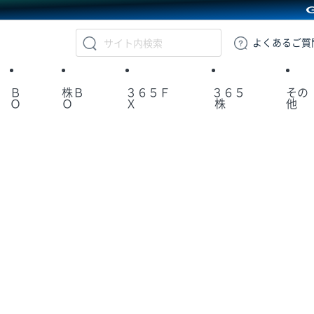
GMOクリック証券
よくある
ご質
Ｂ
株Ｂ
３６５Ｆ
３６５
その
Ｏ
Ｏ
Ｘ
株
他