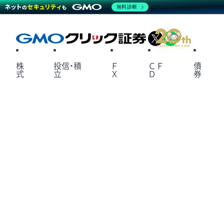
無料診断
X
LINE
株
投信・積
Ｆ
ＣＦ
債
式
立
Ｘ
Ｄ
券