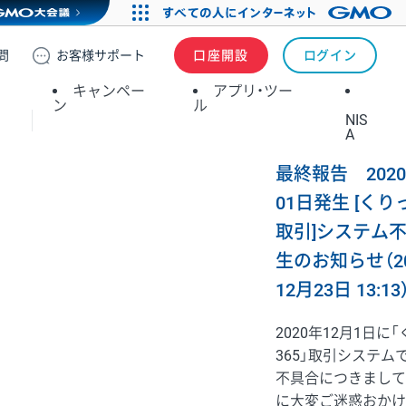
問
お客様
サポート
口座開設
ログイン
キャンペー
アプリ・ツー
ン
ル
NIS
A
最終報告 2020
01日発生 [くり
取引]システム
生のお知らせ（2
12月23日 13:13
2020年12月1日に
365」取引システム
不具合につきまして
に大変ご迷惑おかけ