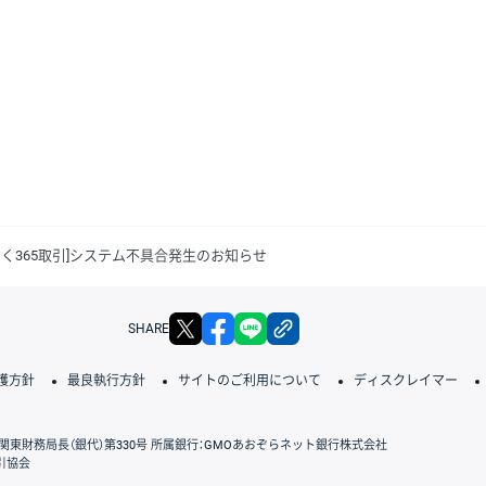
っく365取引]システム不具合発生のお知らせ
X
facebook
LINE
リンクをコピー
SHARE
護方針
最良執行方針
サイトのご利用について
ディスクレイマー
関東財務局長（銀代）第330号 所属銀行：GMOあおぞらネット銀行株式会社
引協会