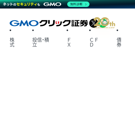
無料診断
X
LINE
株
投信・積
Ｆ
ＣＦ
債
式
立
Ｘ
Ｄ
券