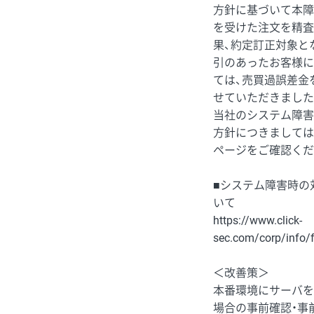
方針に基づいて本障
を受けた注文を精査
果、約定訂正対象と
引のあったお客様に
ては、売買過誤差金
せていただきました
当社のシステム障害
方針につきましては
ページをご確認くだ
■システム障害時の
いて
https://www.click-
sec.com/corp/info/f
＜改善策＞
本番環境にサーバを
場合の事前確認・事