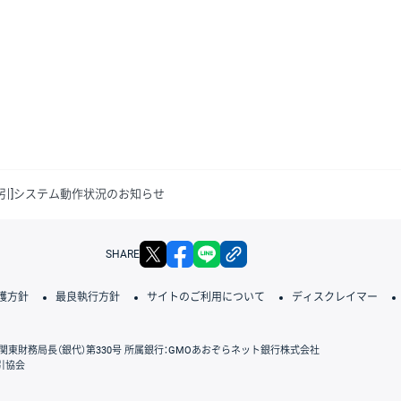
D取引]システム動作状況のお知らせ
X
facebook
LINE
リンクをコピー
SHARE
護方針
最良執行方針
サイトのご利用について
ディスクレイマー
関東財務局長（銀代）第330号 所属銀行：GMOあおぞらネット銀行株式会社
引協会