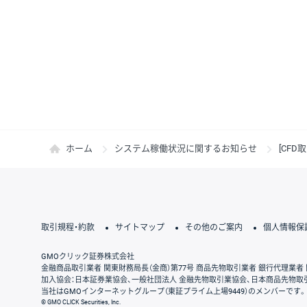
ホーム
システム稼働状況に関するお知らせ
[CF
取引規程・約款
サイトマップ
その他のご案内
個人情報保
GMOクリック証券株式会社
金融商品取引業者 関東財務局長（金商）第77号 商品先物取引業者 銀行代理業者 
加入協会：日本証券業協会、一般社団法人 金融先物取引業協会、日本商品先物取
当社はGMOインターネットグループ（東証プライム上場9449）のメンバーです。
© GMO CLICK Securities, Inc.