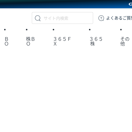
GMOクリック証券
よくある
ご質
Ｂ
株Ｂ
３６５Ｆ
３６５
その
Ｏ
Ｏ
Ｘ
株
他