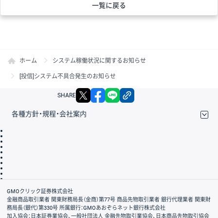
一覧に戻る
ホーム
システム稼働状況に関するお知らせ
[投信]システム不具合発生のお知らせ
X
facebook
LINE
リンクをコピー
SHARE
各種方針・規程・会社案内
取引規程・約款
サイトマップ
その他のご案内
個人情報保護方針
最良執行方針
サイトのご利用について
ディスクレイマー
信託保全
リスク説明
会社案内
GMOクリック証券株式会社
金融商品取引業者 関東財務局長（金商）第77号 商品先物取引業者 銀行代理業者 関東財
務局長（銀代）第330号 所属銀行：GMOあおぞらネット銀行株式会社
加入協会：日本証券業協会、一般社団法人 金融先物取引業協会、日本商品先物取引協会