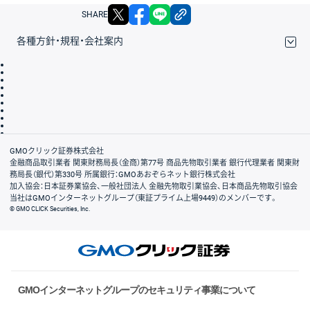
X
facebook
LINE
リンクをコピー
SHARE
各種方針・規程・会社案内
取引規程・約款
サイトマップ
その他のご案内
個人情報保護方針
最良執行方針
サイトのご利用について
ディスクレイマー
信託保全
リスク説明
会社案内
GMOクリック証券株式会社
金融商品取引業者 関東財務局長（金商）第77号 商品先物取引業者 銀行代理業者 関東財
務局長（銀代）第330号 所属銀行：GMOあおぞらネット銀行株式会社
加入協会：日本証券業協会、一般社団法人 金融先物取引業協会、日本商品先物取引協会
当社はGMOインターネットグループ（東証プライム上場9449）のメンバーです。
© GMO CLICK Securities, Inc.
GMOインターネットグループのセキュリティ事業について