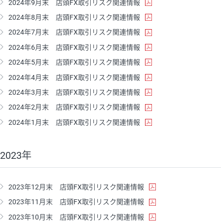
2024年9月末 店頭FX取引リスク関連情報
2024年8月末 店頭FX取引リスク関連情報
2024年7月末 店頭FX取引リスク関連情報
2024年6月末 店頭FX取引リスク関連情報
2024年5月末 店頭FX取引リスク関連情報
2024年4月末 店頭FX取引リスク関連情報
2024年3月末 店頭FX取引リスク関連情報
2024年2月末 店頭FX取引リスク関連情報
2024年1月末 店頭FX取引リスク関連情報
2023年
2023年12月末 店頭FX取引リスク関連情報
2023年11月末 店頭FX取引リスク関連情報
2023年10月末 店頭FX取引リスク関連情報