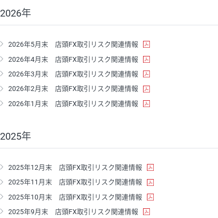
2026年
2026年5月末 店頭FX取引リスク関連情報
2026年4月末 店頭FX取引リスク関連情報
2026年3月末 店頭FX取引リスク関連情報
2026年2月末 店頭FX取引リスク関連情報
2026年1月末 店頭FX取引リスク関連情報
2025年
2025年12月末 店頭FX取引リスク関連情報
2025年11月末 店頭FX取引リスク関連情報
2025年10月末 店頭FX取引リスク関連情報
2025年9月末 店頭FX取引リスク関連情報