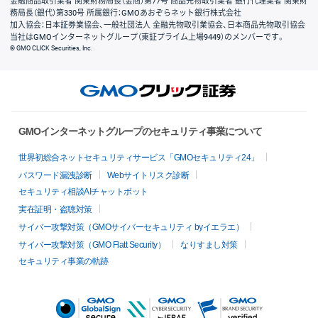
金融商品取引業者 関東財務局長（金商）第77号 商品先物取引業者 銀行代理業者 関東財
務局長（銀代）第330号 所属銀行：GMOあおぞらネット銀行株式会社
加入協会：日本証券業協会、一般社団法人 金融先物取引業協会、日本商品先物取引協会
当社はGMOインターネットグループ（東証プライム上場9449）のメンバーです。
© GMO CLICK Securities, Inc.
GMOインターネットグループのセキュリティ事業について
世界初総合ネットセキュリティサービス「GMOセキュリティ24」
パスワード漏洩診断
Webサイトリスク診断
セキュリティ相談AIチャットボット
実在証明・盗聴対策
サイバー攻撃対策（GMOサイバーセキュリティ byイエラエ）
サイバー攻撃対策（GMO Flatt Security）
なりすまし対策
セキュリティ事業の軌跡