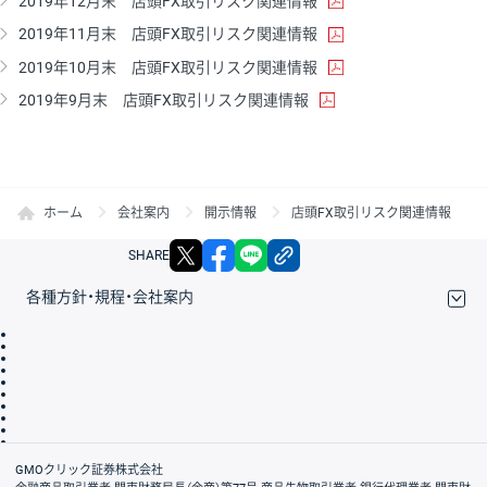
2019年12月末 店頭FX取引リスク関連情報
2019年11月末 店頭FX取引リスク関連情報
2019年10月末 店頭FX取引リスク関連情報
2019年9月末 店頭FX取引リスク関連情報
ホーム
会社案内
開示情報
店頭FX取引リスク関連情報
X
facebook
LINE
リンクをコピー
SHARE
各種方針・規程・会社案内
取引規程・約款
サイトマップ
その他のご案内
個人情報保護方針
最良執行方針
サイトのご利用について
ディスクレイマー
信託保全
リスク説明
会社案内
GMOクリック証券株式会社