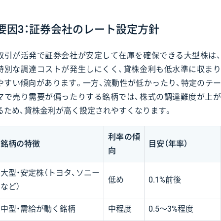
要因3：証券会社のレート設定方針
取引が活発で証券会社が安定して在庫を確保できる大型株は、
特別な調達コストが発生しにくく、貸株金利も低水準に収まり
やすい傾向があります。一方、流動性が低かったり、特定のテー
マで売り需要が偏ったりする銘柄では、株式の調達難度が上が
るため、貸株金利が高く設定されやすくなります。
利率の傾
銘柄の特徴
目安（年率）
向
大型・安定株（トヨタ、ソニー
低め
0.1%前後
など）
中型・需給が動く銘柄
中程度
0.5〜3%程度