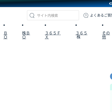
GMOクリック証券
よくある
ご質
Ｂ
株Ｂ
３６５Ｆ
３６５
その
Ｏ
Ｏ
Ｘ
株
他