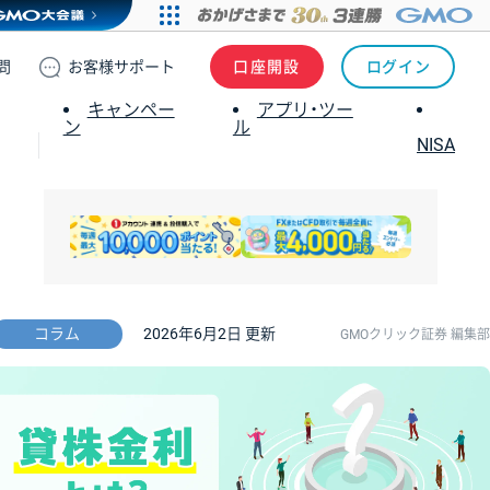
問
お客様
サポート
口座開設
ログイン
キャンペー
アプリ・ツー
ン
ル
NISA
コラム
2026年6月2日 更新
GMOクリック証券 編集部