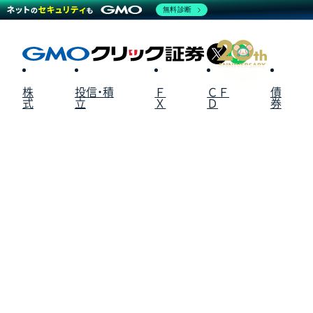
無料診断
X
LINE
株
投信・積
Ｆ
ＣＦ
債
式
立
Ｘ
Ｄ
券